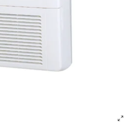
open
gallery
popup