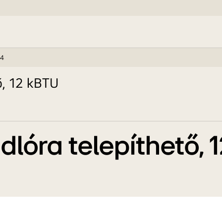
4
ő, 12 kBTU
lóra telepíthető, 