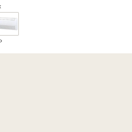
oldal
oldal
Előző
oldal
Következő
oldal