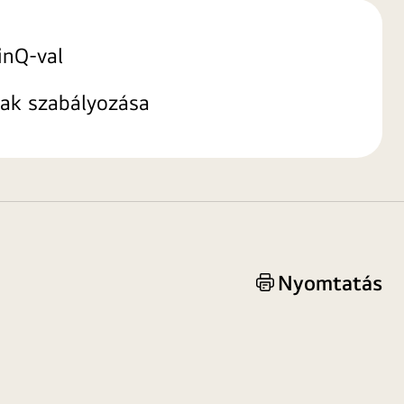
inQ-val
ak szabályozása
Nyomtatás