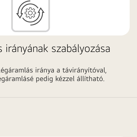
 irányának szabályozása
égáramlás iránya a távirányítóval,
égáramlásé pedig kézzel állítható.