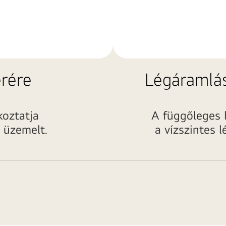
erére
Légáramlás
koztatja
A függőleges l
 üzemelt.
a vízszintes l