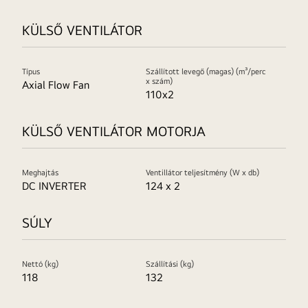
KÜLSŐ VENTILÁTOR
Típus
Szállított levegő (magas) (m³/perc
x szám)
Axial Flow Fan
110x2
KÜLSŐ VENTILÁTOR MOTORJA
Meghajtás
Ventillátor teljesítmény (W x db)
DC INVERTER
124 x 2
SÚLY
Nettó (kg)
Szállítási (kg)
118
132