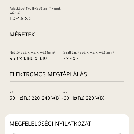
Adatkábel (VCTF-SB) (mm² × erek
száma)
1.0~1.5 X 2
MÉRETEK
Nettó (Szé. x Ma. x Mé.) (mm)
Szállítási (Szé. x Ma. x Mé.) (mm)
950 x 1380 x 330
- x - x -
ELEKTROMOS MEGTÁPLÁLÁS
#1
#2
50 Hz(Гц) 220-240 V(B)~
60 Hz(Гц) 220 V(B)~
MEGFELELŐSÉGI NYILATKOZAT