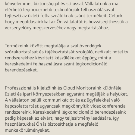
kényelemmel, biztonsággal és stílussal. Vállalatunk a ma
elérhető legmodernebb technológiák felhasználásával
fejleszti az üzleti felhasználóknak szánt termékeit. Célunk,
hogy megoldásainkkal az Ön vállalatát is hozzásegíthessük a
versenyelőny megszerzéséhez vagy megtartásához.
Termékeink között megtalálja a szállóvendégek
szórakoztatását és tájékoztatását szolgáló, dedikált hotel tv
rendszerekhez készített készülékeket éppúgy, mint a
kereskedelmi felhasználásra szánt légkondicionáló
berendezéseket.
Professzionális kijelzőink és Cloud Monitoraink különféle
üzleti és ipari környezetekben egyaránt megállják a helyüket.
A vállalaton belüli kommunikációt és az ügyfelekkel való
kapcsolattartást ugyancsak megkönnyítik videokonferencia
rendszereink. Kereskedelmi légkondicionáló berendezéseink
pedig képesek az elvárt, nagy teljesítmény leadására, így
használatukkal Ön is biztosíthatja a megfelelő
munkakörülményeket.