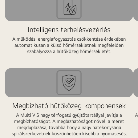
Intelligens terhelésvezérlés
A működési energiafogyasztás csökkentése érdekében
automatikusan a külső hőmérsékletnek megfelelően
szabályozza a hűtőközeg hőmérsékletét.
Megbízható hűtőközeg-komponensek
A Multi V S nagy térfogatú gyűjtőtartállyal javítja a
A
megbízhatóságot. A megbízhatóságot növeli a méret
megduplázása, továbbá hogy a nagy hatékonyságú
spirálszerkezetnek köszönhetően kisebb a nyomásesés.