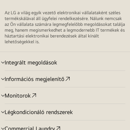
Az LG a világ egyik vezető elektronikai vállalataként széles
termékskálával áll ügyfelei rendelkezésére. Nálunk nemcsak
az Ön vállalata számára legmegfelelőbb megoldásokat találja
meg, hanem megismerkedhet a legmodernebb IT termékek és
háztartási elektronikai berendezések által kínált
lehetőségekkel is.
Integrált megoldások
menu
toggle
Információs megjelenítő
menu
toggle
Monitorok
menu
toggle
Légkondicionáló rendszerek
menu
toggle
Commercial Laundry