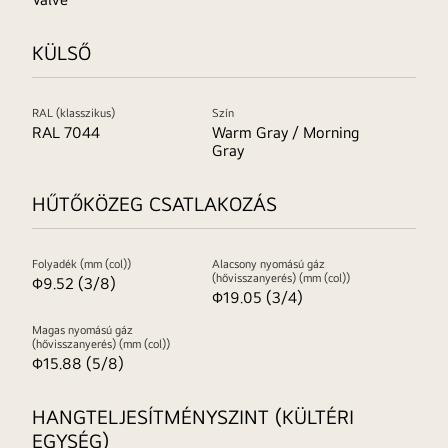
KÜLSŐ
RAL (klasszikus)
Szín
RAL 7044
Warm Gray / Morning
Gray
HŰTŐKÖZEG CSATLAKOZÁS
Folyadék (mm (col))
Alacsony nyomású gáz
(hővisszanyerés) (mm (col))
Φ9.52 (3/8)
Φ19.05 (3/4)
Magas nyomású gáz
(hővisszanyerés) (mm (col))
Φ15.88 (5/8)
HANGTELJESÍTMÉNYSZINT (KÜLTÉRI
EGYSÉG)