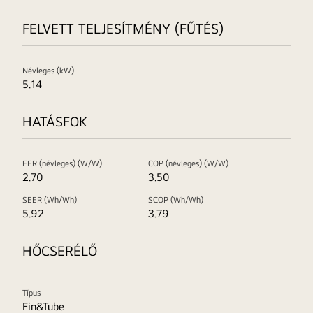
FELVETT TELJESÍTMÉNY (FŰTÉS)
Névleges (kW)
5.14
HATÁSFOK
EER (névleges) (W/W)
COP (névleges) (W/W)
2.70
3.50
SEER (Wh/Wh)
SCOP (Wh/Wh)
5.92
3.79
HŐCSERÉLŐ
Típus
Fin&Tube