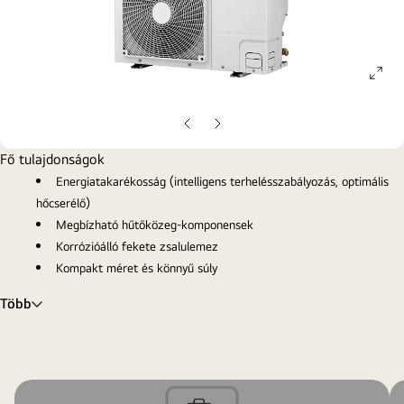
ope
gall
pop
Előző
Következő
oldal
oldal
Fő tulajdonságok
Energiatakarékosság (intelligens terhelésszabályozás, optimális
hőcserélő)
Megbízható hűtőközeg-komponensek
Korrózióálló fekete zsalulemez
Kompakt méret és könnyű súly
Több