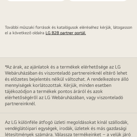
További műszaki források és katalógusok eléréséhez kérjük, látogasson
el a következő oldalra
LG B2B partner portál.
*Az árak, az ajánlatok és a termékek elérhetősége az LG
Webáruházában és viszonteladó partnereinknél eltérő lehet
és előzetes bejelentés nélkül változhat. A rendelkezésre álló
mennyiségek korlátozottak. Kérjük, minden esetben
tájékozódjon a termékek pontos áráról és azok
elérhetőségéről az LG Webáruházában, vagy viszonteladó
partnereinknél.
Az LG különféle átfogó üzleti megoldásokat kínál szállodák,
vendéglátóipari egységek, irodák, üzletek és más gazdasági
létesítmények számára. Válassza termékeinket – a velük járó