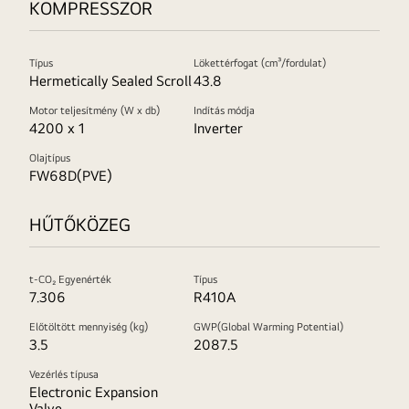
KOMPRESSZOR
Típus
Lökettérfogat (cm³/fordulat)
Hermetically Sealed Scroll
43.8
Motor teljesítmény (W x db)
Indítás módja
4200 x 1
Inverter
Olajtípus
FW68D(PVE)
HŰTŐKÖZEG
t-CO₂ Egyenérték
Típus
7.306
R410A
Előtöltött mennyiség (kg)
GWP(Global Warming Potential)
3.5
2087.5
Vezérlés típusa
Electronic Expansion
Valve