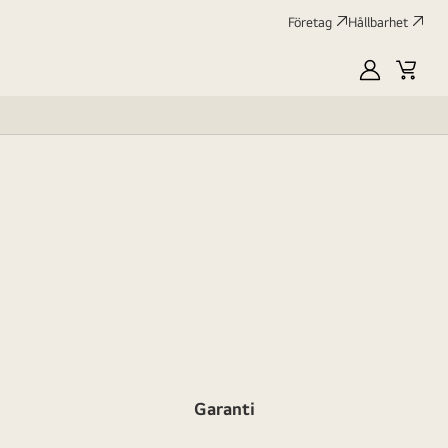
Företag
Hållbarhet
MyLG
Kundv
profile
Garanti