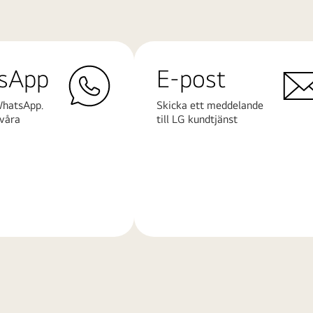
sApp
E-post
WhatsApp.
Skicka ett meddelande
våra
till LG kundtjänst
Läs
mer