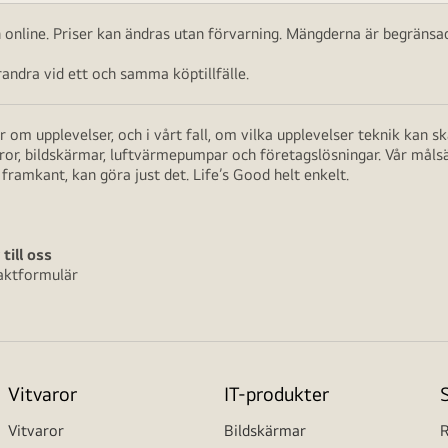
ch online. Priser kan ändras utan förvarning. Mängderna är begränsad
ndra vid ett och samma köptillfälle.
 om upplevelser, och i vårt fall, om vilka upplevelser teknik kan 
aror, bildskärmar, luftvärmepumpar och företagslösningar. Vår måls
framkant, kan göra just det. Life’s Good helt enkelt.
 till oss
aktformulär
Vitvaror
IT-produkter
Vitvaror
Bildskärmar
R