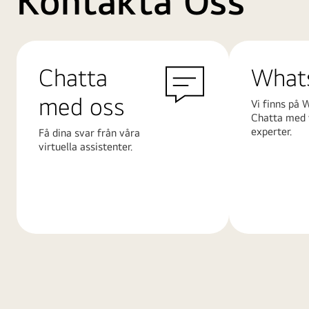
Kontakta Oss
Chatta
What
med oss
Vi finns på 
Chatta med 
experter.
Få dina svar från våra
virtuella assistenter.
Läs
Läs
mer
mer