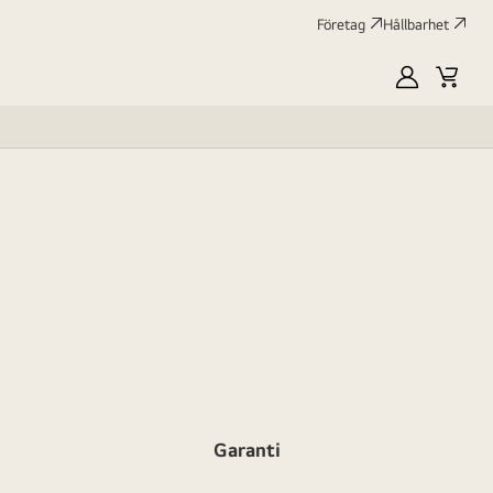
Företag
Hållbarhet
MyLG
Kundv
profile
Garanti