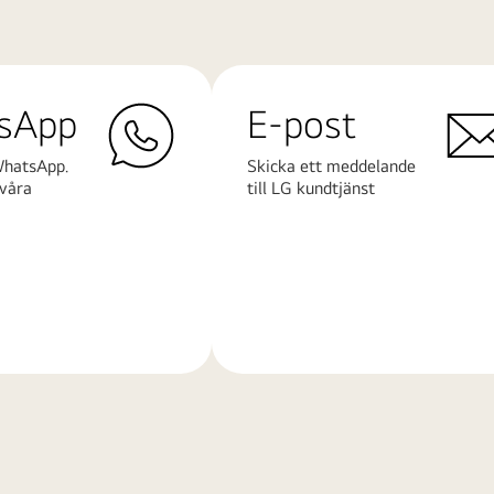
sApp
E-post
WhatsApp.
Skicka ett meddelande
våra
till LG kundtjänst
Läs
mer