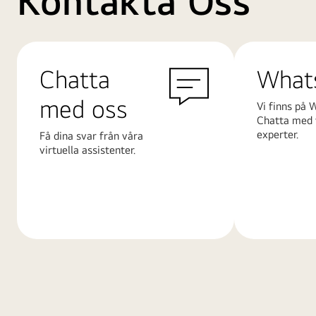
Kontakta Oss
Chatta
What
med oss
Vi finns på 
Chatta med 
experter.
Få dina svar från våra
virtuella assistenter.
Läs
Läs
mer
mer