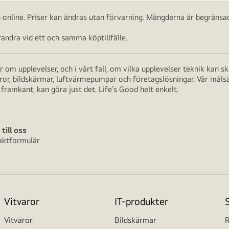
ch online. Priser kan ändras utan förvarning. Mängderna är begränsad
ndra vid ett och samma köptillfälle.
 om upplevelser, och i vårt fall, om vilka upplevelser teknik kan 
aror, bildskärmar, luftvärmepumpar och företagslösningar. Vår måls
framkant, kan göra just det. Life’s Good helt enkelt.
 till oss
aktformulär
Vitvaror
IT-produkter
Vitvaror
Bildskärmar
R