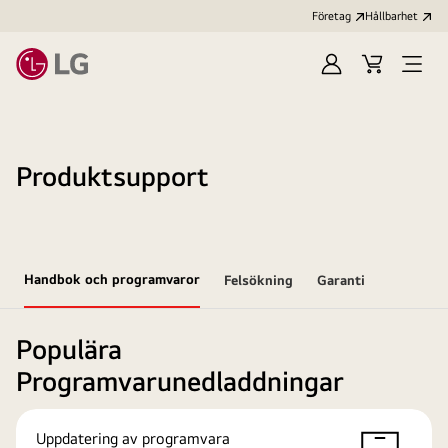
Företag
Hållbarhet
Logga
Kundvagn
Öppn
in
meny
Produktsupport
Handbok och programvaror
Felsökning
Garanti
Populära
Programvarunedladdningar
Uppdatering av programvara