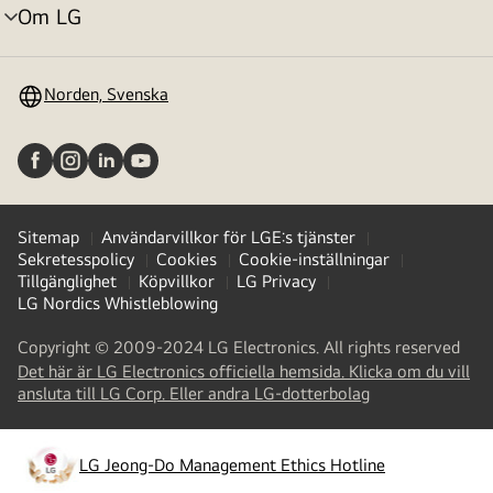
Om LG
menyväxling
Norden, Svenska
Sitemap
Användarvillkor för LGE:s tjänster
Sekretesspolicy
Cookies
Cookie-inställningar
Tillgänglighet
Köpvillkor
LG Privacy
LG Nordics Whistleblowing
Copyright © 2009-2024 LG Electronics. All rights reserved
Det här är LG Electronics officiella hemsida. Klicka om du vill
(
opens
ansluta till LG Corp. Eller andra LG-dotterbolag
in
a
new
LG Jeong-Do Management Ethics Hotline
(
opens
tab
)