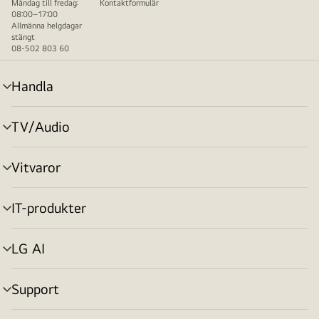
Måndag till fredag:
Kontaktformulär
08:00–17:00
Allmänna helgdagar
stängt
08-502 803 60
Handla
menyväxling
TV/Audio
menyväxling
Vitvaror
menyväxling
IT-produkter
menyväxling
LG AI
menyväxling
Support
menyväxling