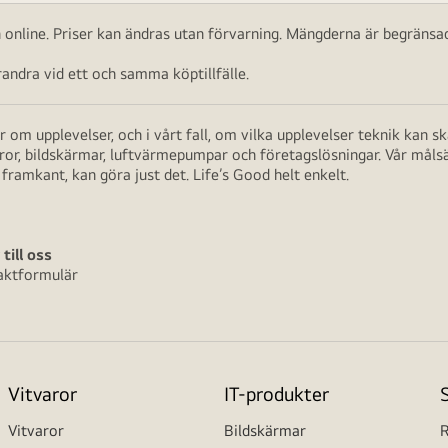
ch online. Priser kan ändras utan förvarning. Mängderna är begränsad
ndra vid ett och samma köptillfälle.
 om upplevelser, och i vårt fall, om vilka upplevelser teknik kan 
aror, bildskärmar, luftvärmepumpar och företagslösningar. Vår måls
framkant, kan göra just det. Life’s Good helt enkelt.
 till oss
aktformulär
Vitvaror
IT-produkter
Vitvaror
Bildskärmar
R