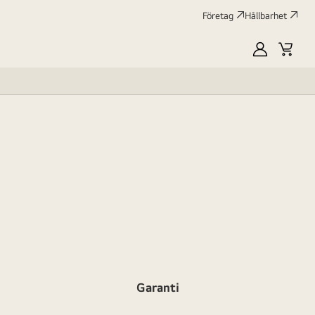
Företag
Hållbarhet
MyLG
Kundv
profile
Garanti