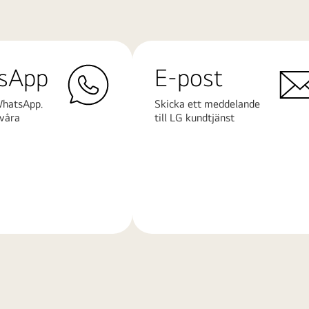
sApp
E-post
WhatsApp.
Skicka ett meddelande
våra
till LG kundtjänst
Läs
mer