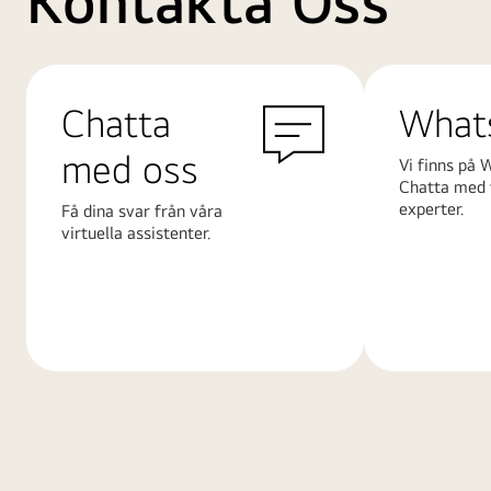
Kontakta Oss
Chatta
What
med oss
Vi finns på 
Chatta med 
experter.
Få dina svar från våra
virtuella assistenter.
Läs
Läs
mer
mer