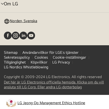
Om LG
menyväxling
Norden, Svenska
Sitemap
Användarvillkor för LGE:s tjänster
Sekretesspolicy
Cookies
Cookie-inställningar
Tillgänglighet
Köpvillkor
LG Privacy
LG Nordics Whistleblowing
Copyright © 2009-2024 LG Electronics. All rights reserved
Det här är LG Electronics officiella hemsida. Klicka om du vill
(
opens
ansluta till LG Corp. Eller andra LG-dotterbolag
in
a
new
LG Jeong-Do Management Ethics Hotline
(
opens
tab
)