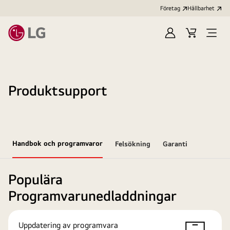
Företag
Hållbarhet
Logga
Kundvagn
Öppn
in
meny
Produktsupport
Handbok och programvaror
Felsökning
Garanti
Populära
Programvarunedladdningar
Uppdatering av programvara