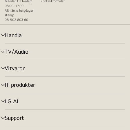
Måndag till fredag:
Kontaktformulär
08:00–17:00
Allmänna helgdagar
stängt
08-502 803 60
Handla
menyväxling
TV/Audio
menyväxling
Vitvaror
menyväxling
IT-produkter
menyväxling
LG AI
menyväxling
Support
menyväxling