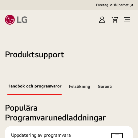
Företag
Hållbarhet
Logga
Kundvagn
Öppn
in
meny
Produktsupport
Handbok och programvaror
Felsökning
Garanti
Populära
Programvarunedladdningar
Uppdatering av programvara