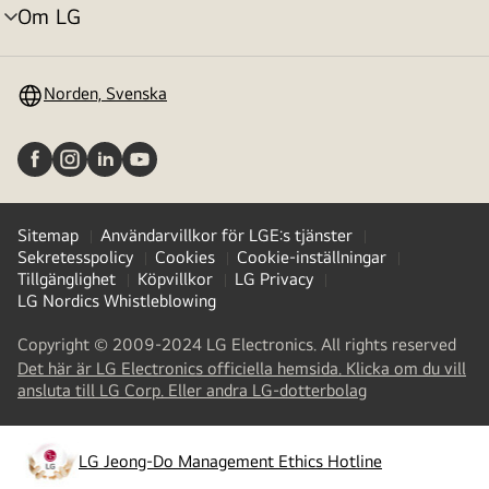
Om LG
menyväxling
Norden, Svenska
Sitemap
Användarvillkor för LGE:s tjänster
Sekretesspolicy
Cookies
Cookie-inställningar
Tillgänglighet
Köpvillkor
LG Privacy
LG Nordics Whistleblowing
Copyright © 2009-2024 LG Electronics. All rights reserved
Det här är LG Electronics officiella hemsida. Klicka om du vill
(
opens
ansluta till LG Corp. Eller andra LG-dotterbolag
in
a
new
LG Jeong-Do Management Ethics Hotline
(
opens
tab
)