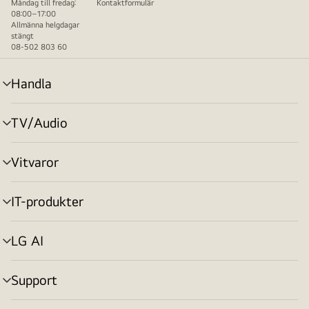
Måndag till fredag:
Kontaktformulär
08:00–17:00
Allmänna helgdagar
stängt
08-502 803 60
Handla
menyväxling
TV/Audio
menyväxling
Vitvaror
menyväxling
IT-produkter
menyväxling
LG AI
menyväxling
Support
menyväxling