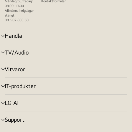
Måndag till fredag:
Kontaktformulär
08:00–17:00
Allmänna helgdagar
stängt
08-502 803 60
Handla
menyväxling
TV/Audio
menyväxling
Vitvaror
menyväxling
IT-produkter
menyväxling
LG AI
menyväxling
Support
menyväxling