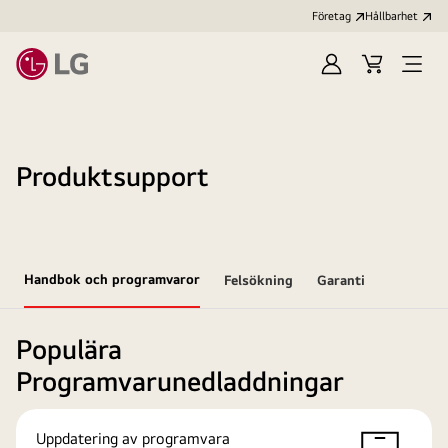
Företag
Hållbarhet
Logga
Kundvagn
Öppn
in
meny
Produktsupport
Handbok och programvaror
Felsökning
Garanti
Populära
Programvarunedladdningar
Uppdatering av programvara