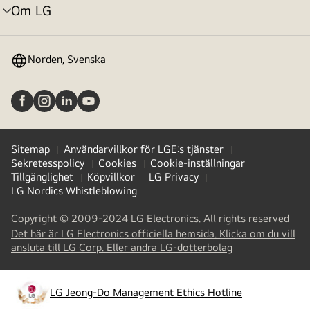
Om LG
menyväxling
Norden, Svenska
Sitemap
Användarvillkor för LGE:s tjänster
Sekretesspolicy
Cookies
Cookie-inställningar
Tillgänglighet
Köpvillkor
LG Privacy
LG Nordics Whistleblowing
Copyright © 2009-2024 LG Electronics. All rights reserved
Det här är LG Electronics officiella hemsida. Klicka om du vill
(
opens
ansluta till LG Corp. Eller andra LG-dotterbolag
in
a
new
LG Jeong-Do Management Ethics Hotline
(
opens
tab
)