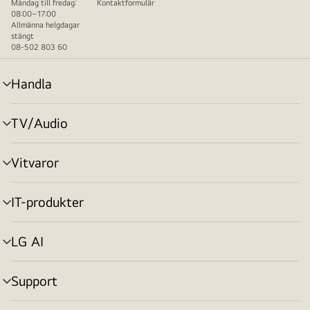
Måndag till fredag:
Kontaktformulär
08:00–17:00
Allmänna helgdagar
stängt
08-502 803 60
Handla
menyväxling
TV/Audio
menyväxling
Vitvaror
menyväxling
IT-produkter
menyväxling
LG AI
menyväxling
Support
menyväxling