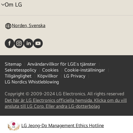
Om LG
menyväxling
Norden, Svenska
Sitemap
Användarvillkor för LGE:s tjänster
Sekretesspolicy
Cookies
Cookie-inställningar
Tillgänglighet
Köpvillkor
LG Privacy
LG Nordics Whistleblowing
Copyright © 2009-2024 LG Electronics. All rights reserved
Det här är LG Electronics officiella hemsida. Klicka om du vill
(
opens
ansluta till LG Corp. Eller andra LG-dotterbolag
in
a
new
LG Jeong-Do Management Ethics Hotline
(
opens
tab
)