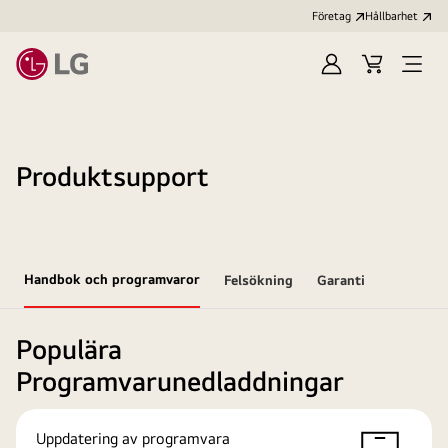
Företag
Hållbarhet
Logga
Kundvagn
Öppn
in
meny
Produktsupport
Handbok och programvaror
Felsökning
Garanti
Populära
Programvarunedladdningar
Uppdatering av programvara