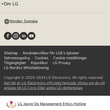
Om LG
menyväxling
Norden, Svenska
Sitemap
Användarvillkor för LGE:s tjänster
Sekretesspolicy
Cookies
Cookie-inställningar
Tillgänglighet
Köpvillkor
LG Privacy
LG Nordics Whistleblowing
Copyright © 2009-2024 LG Electronics. All rights reserved
Det här är LG Electronics officiella hemsida. Klicka om du vill
(
opens
ansluta till LG Corp. Eller andra LG-dotterbolag
in
a
new
LG Jeong-Do Management Ethics Hotline
(
opens
tab
)