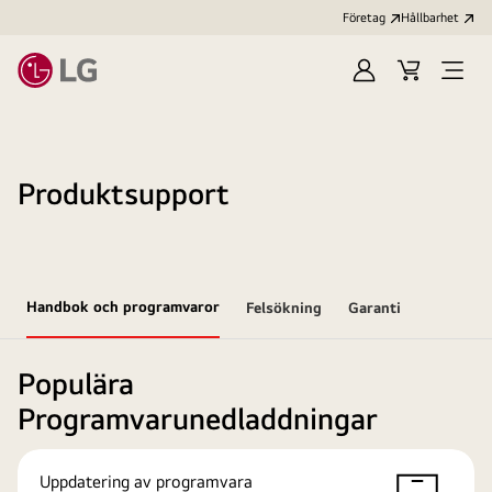
Företag
Hållbarhet
Logga
Kundvagn
Öppn
in
meny
Produktsupport
Handbok och programvaror
Felsökning
Garanti
Populära
Programvarunedladdningar
Uppdatering av programvara