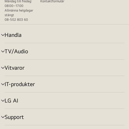
Måndag till fredag:
Kontaktformulär
08:00–17:00
Allmänna helgdagar
stängt
08-502 803 60
Handla
menyväxling
TV/Audio
menyväxling
Vitvaror
menyväxling
IT-produkter
menyväxling
LG AI
menyväxling
Support
menyväxling