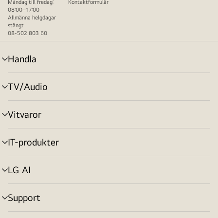
Måndag till fredag:
Kontaktformulär
08:00–17:00
Allmänna helgdagar
stängt
08-502 803 60
Handla
menyväxling
TV/Audio
menyväxling
Vitvaror
menyväxling
IT-produkter
menyväxling
LG AI
menyväxling
Support
menyväxling