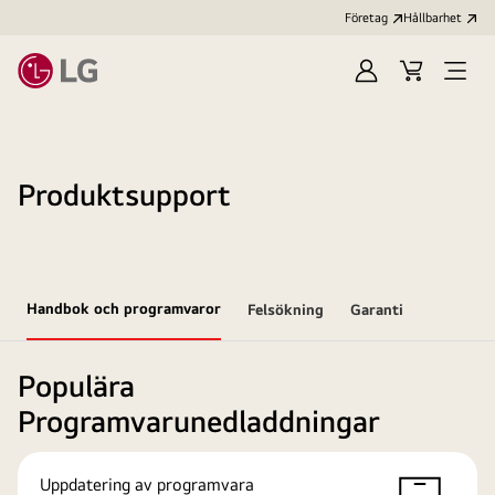
Företag
Hållbarhet
Logga
Kundvagn
Öppn
in
meny
Produktsupport
Handbok och programvaror
Felsökning
Garanti
Populära
Programvarunedladdningar
Uppdatering av programvara