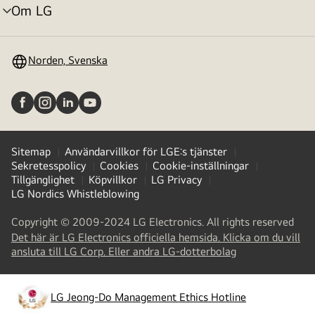
Om LG
menyväxling
Norden, Svenska
Sitemap
Användarvillkor för LGE:s tjänster
Sekretesspolicy
Cookies
Cookie-inställningar
Tillgänglighet
Köpvillkor
LG Privacy
LG Nordics Whistleblowing
Copyright © 2009-2024 LG Electronics. All rights reserved
Det här är LG Electronics officiella hemsida. Klicka om du vill
(
opens
ansluta till LG Corp. Eller andra LG-dotterbolag
in
a
new
LG Jeong-Do Management Ethics Hotline
(
opens
tab
)