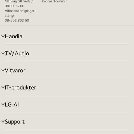
Måndag till fredag:
Kontaktformulär
08:00–17:00
Allmänna helgdagar
stängt
08-502 803 60
Handla
menyväxling
TV/Audio
menyväxling
Vitvaror
menyväxling
IT-produkter
menyväxling
LG AI
menyväxling
Support
menyväxling