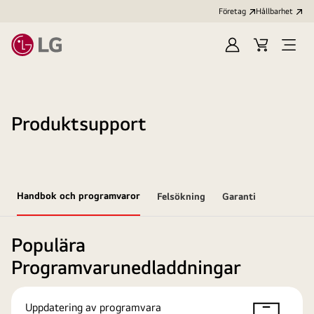
Företag
Hållbarhet
Logga
Kundvagn
Öppn
in
meny
Produktsupport
Handbok och programvaror
Felsökning
Garanti
Populära
Programvarunedladdningar
Uppdatering av programvara