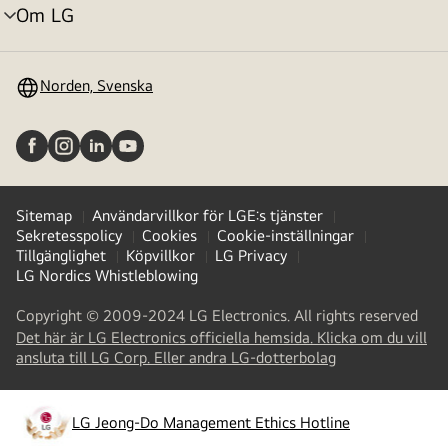
Om LG
menyväxling
Norden, Svenska
Sitemap
Användarvillkor för LGE:s tjänster
Sekretesspolicy
Cookies
Cookie-inställningar
Tillgänglighet
Köpvillkor
LG Privacy
LG Nordics Whistleblowing
Copyright © 2009-2024 LG Electronics. All rights reserved
Det här är LG Electronics officiella hemsida. Klicka om du vill
(
opens
ansluta till LG Corp. Eller andra LG-dotterbolag
in
a
new
LG Jeong-Do Management Ethics Hotline
(
opens
tab
)