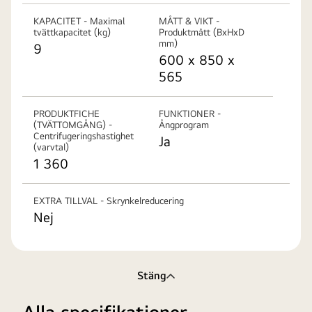
KAPACITET - Maximal
MÅTT & VIKT -
tvättkapacitet (kg)
Produktmått (BxHxD
mm)
9
600 x 850 x
565
PRODUKTFICHE
FUNKTIONER -
(TVÄTTOMGÅNG) -
Ångprogram
Centrifugeringshastighet
Ja
(varvtal)
1 360
EXTRA TILLVAL - Skrynkelreducering
Nej
Stäng
Alla specifikationer