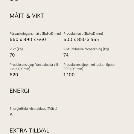
MÅTT & VIKT
Förpackningens mått (BxHxD mm)
Produktmått (BxHxD mm)
660 x 890 x 660
600 x 850 x 565
Vikt (kg)
Vikt inklusive förpackning (kg)
70
74
Produktens djup från baksida till
Produktens djup med luckan öppen
lucka (D' mm)
90˚ (D'' mm)
620
1 100
ENERGI
Energieffektivitetsklass (Tvätt)
A
EXTRA TILLVAL