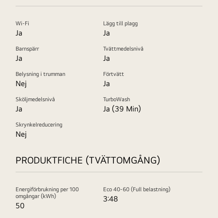
Wi-Fi
Lägg till plagg
Ja
Ja
Barnspärr
Tvättmedelsnivå
Ja
Ja
Belysning i trumman
Förtvätt
Nej
Ja
Sköljmedelsnivå
TurboWash
Ja
Ja (39 Min)
Skrynkelreducering
Nej
PRODUKTFICHE (TVÄTTOMGÅNG)
Energiförbrukning per 100
Eco 40-60 (Full belastning)
omgångar (kWh)
3:48
50