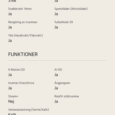
3:48
Ja
Snabbtvätt 14min
Sportkläder (Aktivkläder)
Ja
Ja
Rengöring av trumman
TurboWash 39
Ja
Ja
Ylle (Handtvätt/Ylletvätt)
Ja
FUNKTIONER
6 Motion DD
AI DD
Ja
Ja
Inverter DirectDrive
Ångprogram
Ja
Ja
Steam+
Rostfri ståltrumma
Nej
Ja
Vattenanslutning (Varmt/Kallt)
Kallt