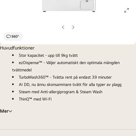
ope
gall
pop
Föregående
Nästa
sida
sida
360°
Huvudfunktioner
Stor kapacitet - upp till 9kg tvätt
ezDispense™ - Väljer automatiskt den optimala mängden
tvättmedel
TurboWash360™ - Tvätta rent på endast 39 minuter
AI DD, nu ännu skonsammare tvätt för alla typer av plagg
Steam med Anti-allergiprogram & Steam Wash
ThinQ™ med Wi-Fi
Mer