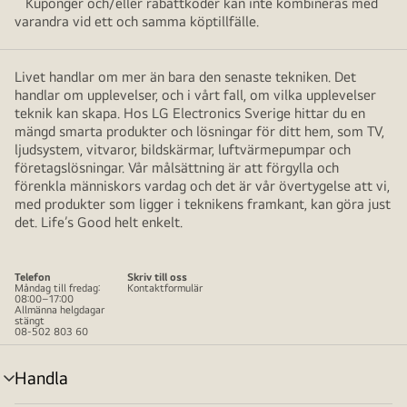
Kuponger och/eller rabattkoder kan inte kombineras med
varandra vid ett och samma köptillfälle.
Livet handlar om mer än bara den senaste tekniken. Det
handlar om upplevelser, och i vårt fall, om vilka upplevelser
teknik kan skapa. Hos LG Electronics Sverige hittar du en
mängd smarta produkter och lösningar för ditt hem, som TV,
ljudsystem, vitvaror, bildskärmar, luftvärmepumpar och
företagslösningar. Vår målsättning är att förgylla och
förenkla människors vardag och det är vår övertygelse att vi,
med produkter som ligger i teknikens framkant, kan göra just
det. Life’s Good helt enkelt.
Telefon
Skriv till oss
Måndag till fredag:
Kontaktformulär
08:00–17:00
Allmänna helgdagar
stängt
08-502 803 60
Handla
menyväxling