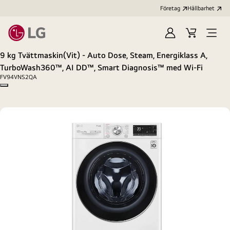
Företag
Hållbarhet
Logga
Kundvagn
Öppn
in
meny
9 kg Tvättmaskin(Vit) - Auto Dose, Steam, Energiklass A,
TurboWash360™, AI DD™, Smart Diagnosis™ med Wi-Fi
FV94VNS2QA
Copy model name