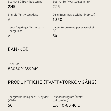
Eco 40-60 (Halv belastning)
Eco 40-60 (Kvartsbelastning)
2:45
2:25
Energieffektivitetsklass
Centrifugeringshastighet (varvtal)
A
1 360
Centrifugeringseffektivitet –
Vattenförbrukning per tvättcykel
Energiklass
(ℓ)
A
50
EAN-KOD
EAN-kod
8806091359049
PRODUKTFICHE (TVÄTT+TORKOMGÅNG)
Energiförbrukning per 100 cykler
Standardprogram (tvätt +
(kWh)
torktumling)
50
Eco 40-60 40℃