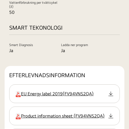
Vattenförbrukning per tvättcykel
(ℓ)
50
SMART TEKONOLOGI
Smart Diagnosis
Ladda ner program
Ja
Ja
EFTERLEVNADSINFORMATION
EU Energy label 2019
(
FV94VNS2QA
)
filtillägg:pdf
Product information sheet
(
FV94VNS2QA
)
filtillägg:pdf