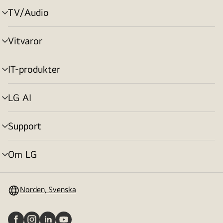
TV/Audio
menyväxling
Vitvaror
menyväxling
IT-produkter
menyväxling
LG AI
menyväxling
Support
menyväxling
Om LG
menyväxling
Norden, Svenska