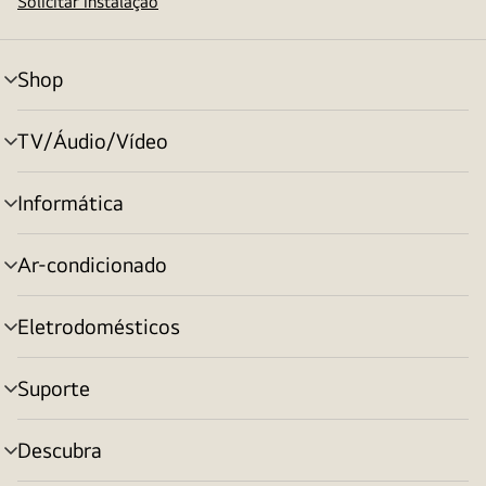
Solicitar instalação
Shop
alternar
menu
TV/Áudio/Vídeo
alternar
menu
Informática
alternar
menu
Ar-condicionado
alternar
menu
Eletrodomésticos
alternar
menu
Suporte
alternar
menu
Descubra
alternar
menu