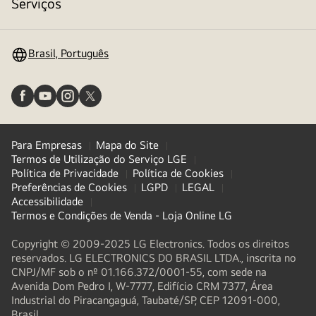
alternar
Serviços
menu
Brasil, Português
Para Empresas
Mapa do Site
Termos de Utilização do Serviço LGE
Política de Privacidade
Política de Cookies
Preferências de Cookies
LGPD
LEGAL
Accessibilidade
Termos e Condições de Venda - Loja Online LG
Copyright © 2009-2025 LG Electronics. Todos os direitos
reservados. LG ELECTRONICS DO BRASIL LTDA., inscrita no
CNPJ/MF sob o nº 01.166.372/0001-55, com sede na
Avenida Dom Pedro I, W-7777, Edifício CRM 7377, Área
Industrial do Piracangaguá, Taubaté/SP, CEP 12091-000,
Brasil.