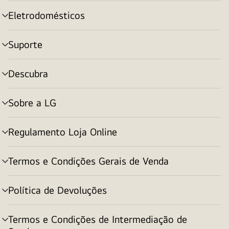
menu
Eletrodomésticos
alternar
menu
Suporte
alternar
menu
Descubra
alternar
menu
Sobre a LG
alternar
menu
Regulamento Loja Online
alternar
menu
Termos e Condições Gerais de Venda
alternar
menu
Política de Devoluções
alternar
menu
Termos e Condições de Intermediação de