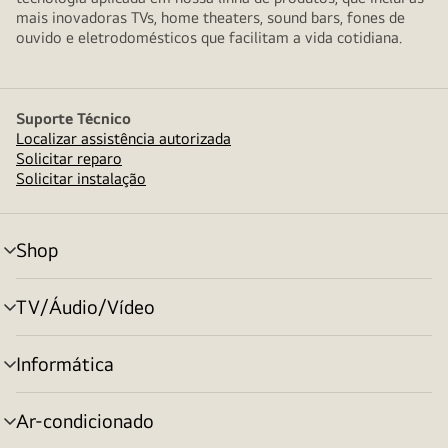
mais inovadoras TVs, home theaters, sound bars, fones de
ouvido e eletrodomésticos que facilitam a vida cotidiana.
Suporte Técnico
Localizar assistência autorizada
Solicitar reparo
Solicitar instalação
Shop
alternar
menu
TV/Áudio/Vídeo
alternar
menu
Informática
alternar
menu
Ar-condicionado
alternar