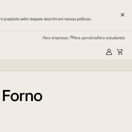
ro propósito além daquele descrito em nossas políticas.
Para empresas
Para parceiros
Para estudantes
Minha
Carri
LG
 Forno