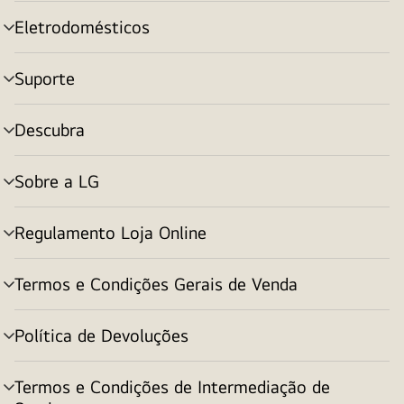
menu
Eletrodomésticos
alternar
menu
Suporte
alternar
menu
Descubra
alternar
menu
Sobre a LG
alternar
menu
Regulamento Loja Online
alternar
menu
Termos e Condições Gerais de Venda
alternar
menu
Política de Devoluções
alternar
menu
Termos e Condições de Intermediação de