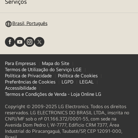
alternar
Serviços
menu
Brasil, Português
Para Empresas
Mapa do Site
Termos de Utilização do Serviço LGE
Política de Privacidade
Política de Cookies
Preferências de Cookies
LGPD
LEGAL
Accessibilidade
Termos e Condições de Venda - Loja Online LG
Copyright © 2009-2025 LG Electronics. Todos os direitos
reservados. LG ELECTRONICS DO BRASIL LTDA., inscrita no
CNPJ/MF sob o nº 01.166.372/0001-55, com sede na
Avenida Dom Pedro I, W-7777, Edifício CRM 7377, Área
Industrial do Piracangaguá, Taubaté/SP, CEP 12091-000,
Brasil.