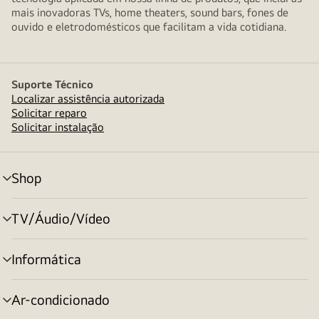
mais inovadoras TVs, home theaters, sound bars, fones de
ouvido e eletrodomésticos que facilitam a vida cotidiana.
Suporte Técnico
Localizar assistência autorizada
Solicitar reparo
Solicitar instalação
Shop
alternar
menu
TV/Áudio/Vídeo
alternar
menu
Informática
alternar
menu
Ar-condicionado
alternar