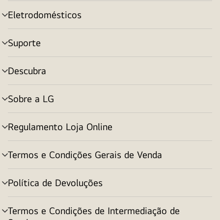
menu
Eletrodomésticos
alternar
menu
Suporte
alternar
menu
Descubra
alternar
menu
Sobre a LG
alternar
menu
Regulamento Loja Online
alternar
menu
Termos e Condições Gerais de Venda
alternar
menu
Política de Devoluções
alternar
menu
Termos e Condições de Intermediação de