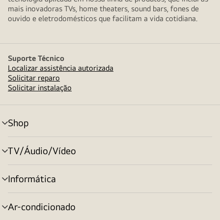
mais inovadoras TVs, home theaters, sound bars, fones de
ouvido e eletrodomésticos que facilitam a vida cotidiana.
Suporte Técnico
Localizar assistência autorizada
Solicitar reparo
Solicitar instalação
Shop
alternar
menu
TV/Áudio/Vídeo
alternar
menu
Informática
alternar
menu
Ar-condicionado
alternar