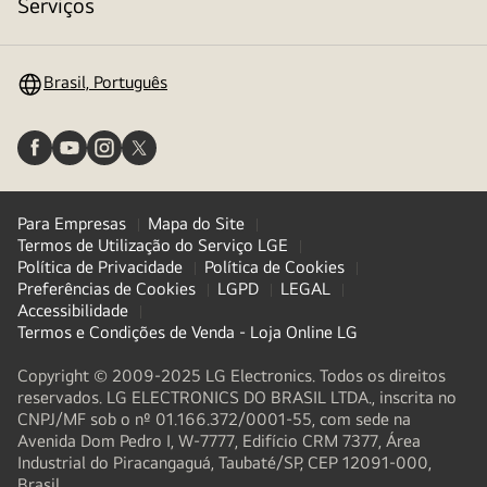
alternar
Serviços
menu
Brasil, Português
Para Empresas
Mapa do Site
Termos de Utilização do Serviço LGE
Política de Privacidade
Política de Cookies
Preferências de Cookies
LGPD
LEGAL
Accessibilidade
Termos e Condições de Venda - Loja Online LG
Copyright © 2009-2025 LG Electronics. Todos os direitos
reservados. LG ELECTRONICS DO BRASIL LTDA., inscrita no
CNPJ/MF sob o nº 01.166.372/0001-55, com sede na
Avenida Dom Pedro I, W-7777, Edifício CRM 7377, Área
Industrial do Piracangaguá, Taubaté/SP, CEP 12091-000,
Brasil.