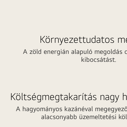
Környezettudatos m
A zöld energián alapuló megoldás 
kibocsátást.
Költségmegtakarítás nagy 
A hagyományos kazánéval megegyező t
alacsonyabb üzemeltetési köl