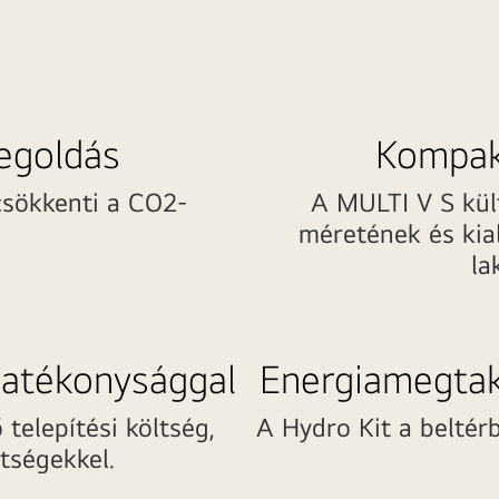
egoldás
Kompakt
csökkenti a CO2-
A MULTI V S kül
méretének és kia
la
hatékonysággal
Energiamegtak
elepítési költség,
A Hydro Kit a beltér
tségekkel.