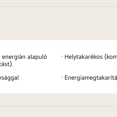
 energián alapuló
Helytakarékos (kom
ást).
ysággal
Energiamegtakarítá