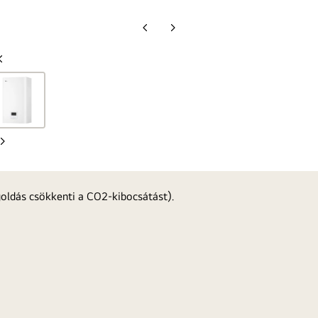
Előző
Következő
oldal
oldal
Előző
oldal
Következő
oldal
oldás csökkenti a CO2-kibocsátást).