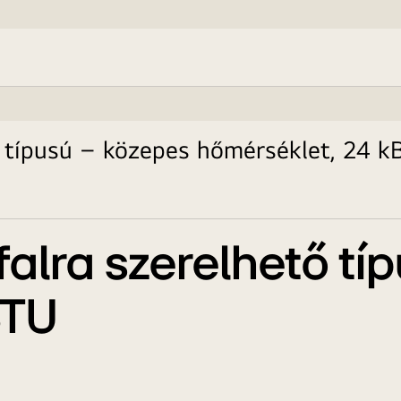
ő típusú – közepes hőmérséklet, 24 
 falra szerelhető t
BTU