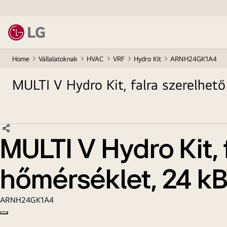
Home
Vállalatoknak
HVAC
VRF
Hydro Kit
ARNH24GK1A4
MULTI V Hydro Kit, falra szerelhet
Megosztás
MULTI V Hydro Kit,
hőmérséklet, 24 k
ARNH24GK1A4
Copy model name