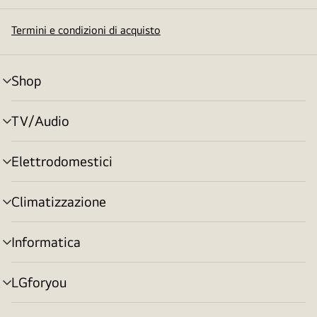
Termini e condizioni di acquisto
Shop
Attivazione
menu
TV/Audio
Attivazione
menu
Elettrodomestici
Attivazione
menu
Climatizzazione
Attivazione
menu
Informatica
Attivazione
menu
LGforyou
Attivazione
menu