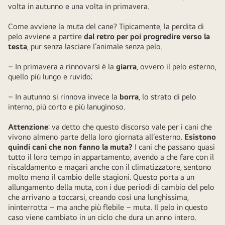
volta in autunno e una volta in primavera.
Come avviene la muta del cane? Tipicamente, la perdita di
pelo avviene a partire
dal retro per poi progredire verso la
testa
, pur senza lasciare l’animale senza pelo.
– In primavera a rinnovarsi è la
giarra
, ovvero il pelo esterno,
quello più lungo e ruvido;
– In autunno si rinnova invece la
borra
, lo strato di pelo
interno, più corto e più lanuginoso.
Attenzione
: va detto che questo discorso vale per i cani che
vivono almeno parte della loro giornata all’esterno.
Esistono
quindi cani che non fanno la muta?
I cani che passano quasi
tutto il loro tempo in appartamento, avendo a che fare con il
riscaldamento e magari anche con il climatizzatore, sentono
molto meno il cambio delle stagioni. Questo porta a un
allungamento della muta, con i due periodi di cambio del pelo
che arrivano a toccarsi, creando così una lunghissima,
ininterrotta – ma anche più flebile – muta. Il pelo in questo
caso viene cambiato in un ciclo che dura un anno intero.