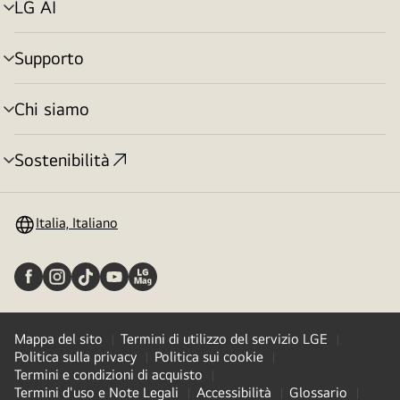
LG AI
Attivazione
menu
Supporto
Attivazione
menu
Chi siamo
Attivazione
menu
Sostenibilità
Attivazione
menu
Italia, Italiano
Mappa del sito
Termini di utilizzo del servizio LGE
Politica sulla privacy
Politica sui cookie
Termini e condizioni di acquisto
Termini d'uso e Note Legali
Accessibilità
Glossario