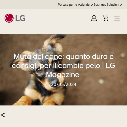
Portale per le Aziende
Business Solution
Accedi
Cart
Open
/
Menu
Registrati
Muta del cane: quanto dura e
consigli per il cambio pelo | LG
Magazine
20/05/2024