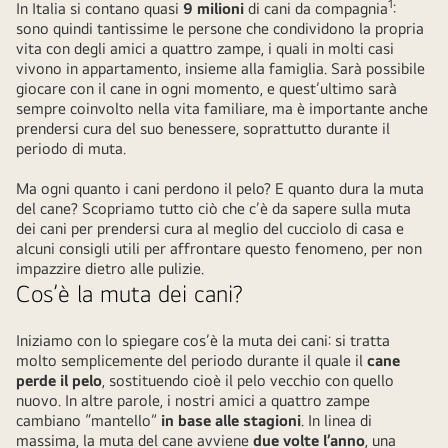
1
In Italia si contano quasi
9 milioni
di cani da compagnia
:
sono quindi tantissime le persone che condividono la propria
vita con degli amici a quattro zampe, i quali in molti casi
vivono in appartamento, insieme alla famiglia. Sarà possibile
giocare con il cane in ogni momento, e quest’ultimo sarà
sempre coinvolto nella vita familiare, ma è importante anche
prendersi cura del suo benessere, soprattutto durante il
periodo di muta.
Ma ogni quanto i cani perdono il pelo? E quanto dura la muta
del cane? Scopriamo tutto ciò che c’è da sapere sulla muta
dei cani per prendersi cura al meglio del cucciolo di casa e
alcuni consigli utili per affrontare questo fenomeno, per non
impazzire dietro alle pulizie.
Cos’è la muta dei cani?
Iniziamo con lo spiegare cos’è la muta dei cani: si tratta
molto semplicemente del periodo durante il quale il
cane
perde il pelo
, sostituendo cioè il pelo vecchio con quello
nuovo. In altre parole, i nostri amici a quattro zampe
cambiano “mantello”
in base alle stagioni
. In linea di
massima, la muta del cane avviene
due volte l’anno
, una