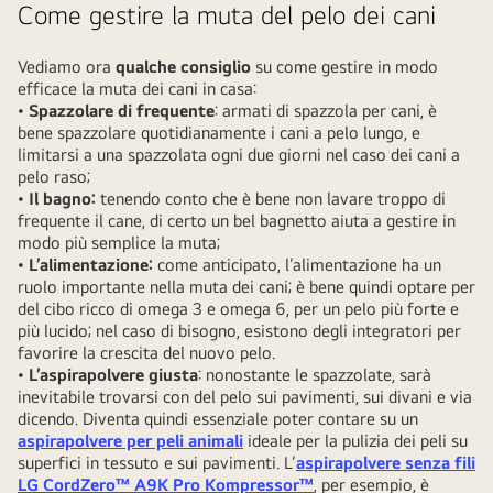
Come gestire la muta del pelo dei cani
Vediamo ora
qualche consiglio
su come gestire in modo
efficace la muta dei cani in casa:
•
Spazzolare di frequente
: armati di spazzola per cani, è
bene spazzolare quotidianamente i cani a pelo lungo, e
limitarsi a una spazzolata ogni due giorni nel caso dei cani a
pelo raso;
•
Il bagno:
tenendo conto che è bene non lavare troppo di
frequente il cane, di certo un bel bagnetto aiuta a gestire in
modo più semplice la muta;
•
L’alimentazione:
come anticipato, l’alimentazione ha un
ruolo importante nella muta dei cani; è bene quindi optare per
del cibo ricco di omega 3 e omega 6, per un pelo più forte e
più lucido; nel caso di bisogno, esistono degli integratori per
favorire la crescita del nuovo pelo.
•
L’aspirapolvere giusta
: nonostante le spazzolate, sarà
inevitabile trovarsi con del pelo sui pavimenti, sui divani e via
dicendo. Diventa quindi essenziale poter contare su un
aspirapolvere per peli animali
ideale per la pulizia dei peli su
superfici in tessuto e sui pavimenti. L’
aspirapolvere senza fili
LG CordZero™ A9K Pro Kompressor™
, per esempio, è