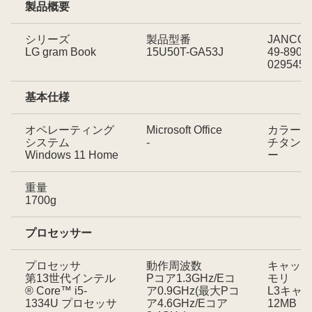
製品概要
シリーズ
製品型番
JANCO
LG gram Book
15U50T-GA53J
49-8902
029545
基本仕様
オペレーティング
Microsoft Office
カラー
システム
-
チタンシ
Windows 11 Home
ー
重量
1700g
プロセッサー
プロセッサ
動作周波数
キャッシ
第13世代インテル
Pコア1.3GHz/Eコ
モリ
® Core™ i5-
ア0.9GHz(最大Pコ
L3キャ
1334U プロセッサ
ア4.6GHz/Eコア
12MB