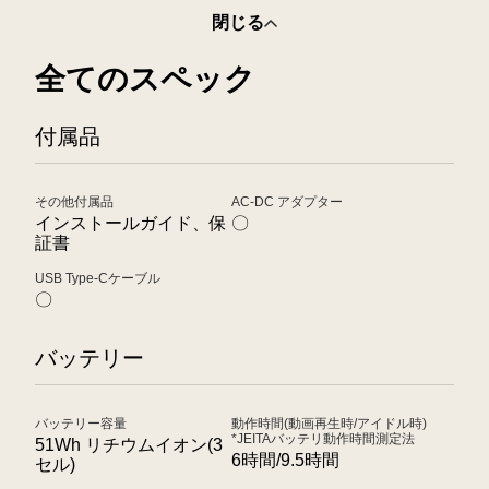
閉じる
全てのスペック
付属品
その他付属品
AC-DC アダプター
インストールガイド、保
〇
証書
USB Type-Cケーブル
〇
バッテリー
バッテリー容量
動作時間(動画再生時/アイドル時)
*JEITAバッテリ動作時間測定法
51Wh リチウムイオン(3
6時間/9.5時間
セル)