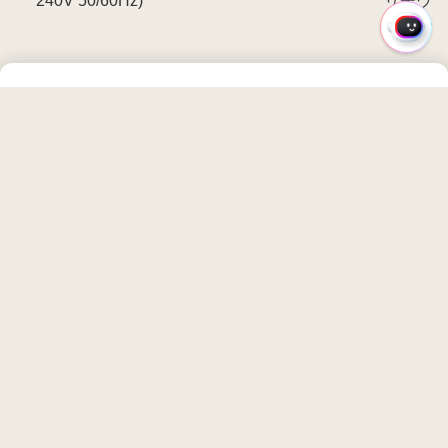
240V 50/60Hz)
リチウム
ン(3セル
ク
イ
ッ
充電時間
ク
最大3時間
メ
ニ
ソフトウェア
ュ
ー
LG gram Link
Quick Share
LG Quic
○
○
Guide
○
LG Display
LG Security Guard
LG Livel
Extension
○
Theme
○
○
マカフィー® リブ
Intel® Connectivity
セーフ™ (30日無
Performance Suite
料体験版)
○
○