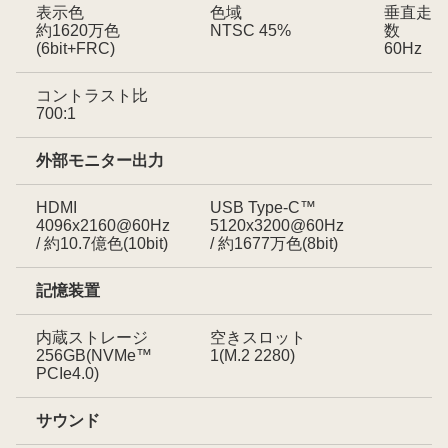
表示色
色域
垂直走査
約1620万色
NTSC 45%
数
(6bit+FRC)
60Hz
コントラスト比
700:1
外部モニター出力
HDMI
USB Type-C™
4096x2160@60Hz
5120x3200@60Hz
/ 約10.7億色(10bit)
/ 約1677万色(8bit)
記憶装置
内蔵ストレージ
空きスロット
256GB(NVMe™
1(M.2 2280)
PCIe4.0)
サウンド