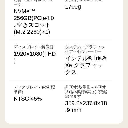
ージ
1700g
NVMe™
256GB(PCIe4.0
､空きスロット
(M.2 2280)×1)
ディスプレイ - 解像度
システム - グラフィッ
クアクセラレーター
1920×1080(FHD
インテル® Iris®
)
Xe グラフィッ
クス
ディスプレイ - 色域(標
外形寸法/重量 - 外形寸
準値)
法(幅×奥行×高さ) *突起
部含まず
NTSC 45%
359.8×237.8×18
.9 mm