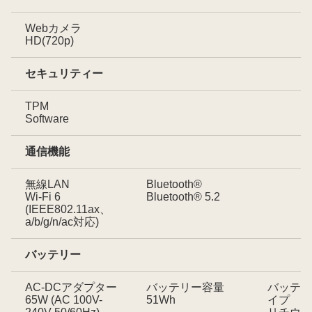
Webカメラ
HD(720p)
セキュリティー
TPM
Software
通信機能
無線LAN
Bluetooth®
Wi-Fi 6
Bluetooth® 5.2
(IEEE802.11ax、
a/b/g/n/ac対応)
バッテリー
AC-DCアダプター
バッテリー容量
バッテリ
65W (AC 100V-
51Wh
イプ