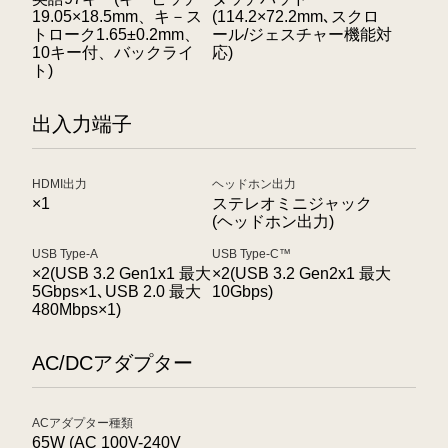
19.05×18.5mm、キ－ス
(114.2×72.2mm､スクロ
トローク1.65±0.2mm、
ール/ジェスチャー機能対
10キー付、バックライ
応)
ト)
出入力端子
HDMI出力
ヘッドホン出力
×1
ステレオミニジャック
(ヘッドホン出力)
USB Type-A
USB Type-C™
×2(USB 3.2 Gen1x1 最大
×2(USB 3.2 Gen2x1 最大
5Gbps×1､USB 2.0 最大
10Gbps)
480Mbps×1)
AC/DCアダプター
ACアダプター種類
65W (AC 100V-240V