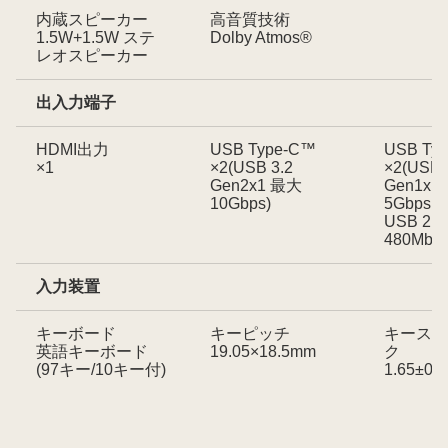
内蔵スピーカー
高音質技術
1.5W+1.5W ステ
Dolby Atmos®
レオスピーカー
出入力端子
HDMI出力
USB Type-C™
USB Typ
×1
×2(USB 3.2
×2(USB 
Gen2x1 最大
Gen1x1
10Gbps)
5Gbps×1
USB 2.
480Mbps
入力装置
キーボード
キーピッチ
キースト
英語キーボード
19.05×18.5mm
ク
(97キー/10キー付)
1.65±0.