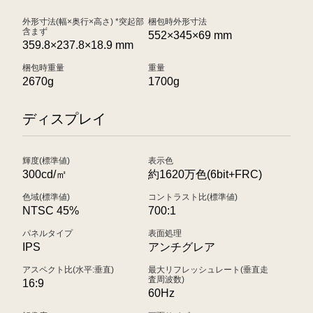
外形寸法(幅×奥行×高さ) *突起部
梱包時外形寸法
含まず
552×345×69 mm
359.8×237.8×18.9 mm
梱包時重量
重量
2670g
1700g
ディスプレイ
輝度(標準値)
表示色
300cd/㎡
約1620万色(6bit+FRC)
色域(標準値)
コントラスト比(標準値)
NTSC 45%
700:1
パネルタイプ
表面処理
IPS
アンチグレア
アスペクト比(水平:垂直)
最大リフレッシュレート(垂直走
査周波数)
16:9
60Hz