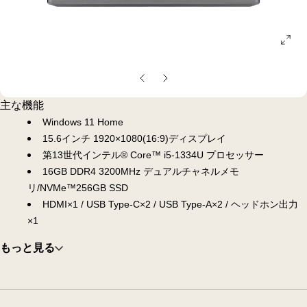
ope
gall
pop
前
次
の
の
主な機能
ス
ス
Windows 11 Home
ラ
ラ
15.6インチ 1920×1080(16:9)ディスプレイ
イ
イ
第13世代インテル® Core™ i5-1334U プロセッサー
ド
ド
16GB DDR4 3200MHz デュアルチャネルメモ
リ/NVMe™256GB SSD
HDMI×1 / USB Type-C×2 / USB Type-A×2 / ヘッドホン出力
×1
もっと見る