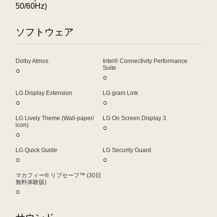
50/60Hz)
ソフトウェア
Dolby Atmos
Intel® Connectivity Performance
Suite
○
○
LG Display Extension
LG gram Link
○
○
LG Lively Theme (Wall-paper/
LG On Screen Display 3
icon)
○
○
LG Quick Guide
LG Security Guard
○
○
マカフィー® リブセーフ™ (30日
無料体験版)
○