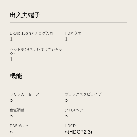
出入力端子
D-Sub 15pinアナログ入力
HDMI入力
1
1
ヘッドホン(ステレオミニジャッ
ク)
1
機能
フリッカーセーフ
ブラックスタビライザー
○
○
色覚調整
クロスヘア
○
○
DAS Mode
HDCP
○
○(HDCP2.3)