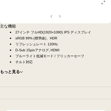
ope
gall
pop
前
次
の
の
主な機能
ス
ス
27インチ フルHD(1920×1080) IPS ディスプレイ
ラ
ラ
sRGB 99% (標準値)、HDR
イ
イ
リフレッシュレート 120Hz
ド
ド
D-Sub 15pinアナログ､HDMI
ブルーライト低減モード / フリッカーセーフ
チルト対応
もっと見る