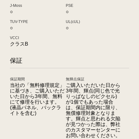
J-Moss
PSE
○
○
TUV-TYPE
UL(cUL)
○
○
VCCI
クラスB
保証
保証期間
無輝点保証
当社の「無料修理規定」
ご購入いただいた日から
に基づき、ご購入いただ
3年間、輝点(同じ色で光
いた日から3年間、無料
りっぱなしのピクセル)
にて修理を行います。
が1個でもあった場合
(液晶パネル、バックラ
は、保証期間内に限り、
イトを含む)
無償修理対象となりま
す。輝点と思われる欠陥
が見つかった際は、弊社
のカスタマーセンターに
お問い合わせください。