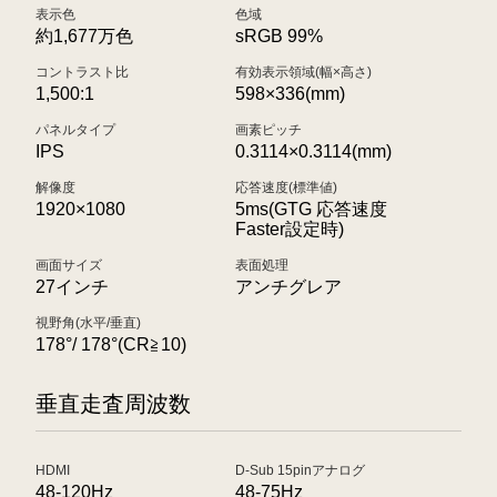
表示色
色域
約1,677万色
sRGB 99%
コントラスト比
有効表示領域(幅×高さ)
1,500:1
598×336(mm)
パネルタイプ
画素ピッチ
IPS
0.3114×0.3114(mm)
解像度
応答速度(標準値)
1920×1080
5ms(GTG 応答速度
Faster設定時)
画面サイズ
表面処理
27インチ
アンチグレア
視野角(水平/垂直)
178°/ 178°(CR≧10)
垂直走査周波数
HDMI
D-Sub 15pinアナログ
48-120Hz
48-75Hz