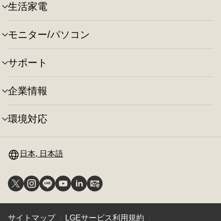
ュ
切
生活家電
メ
ー
り
ニ
の
替
ュ
切
え
モニター/パソコン
メ
ー
り
ニ
の
替
ュ
切
え
サポート
メ
ー
り
ニ
の
替
ュ
切
え
企業情報
メ
ー
り
ニ
の
替
ュ
切
え
環境対応
メ
ー
り
ニ
の
替
ュ
切
え
ー
日本, 日本語
り
の
替
切
え
り
替
え
サイトマップ
LGEサービス利用規約