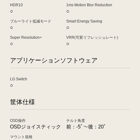
HDR10
1ms Motion Blur Reduction
○
○
ブルーライト低減モード
Smart Energy Saving
○
○
Super Resolution+
VRR(可変リフレッシュレート)
○
○
アプリケーションソフトウェア
LG Switch
○
筐体仕様
OSD操作
チルト角度
OSDジョイスティック
前：-5ﾟ～後：20ﾟ
マウント規格