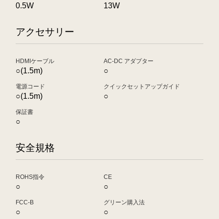
0.5W
13W
アクセサリー
HDMIケーブル
AC-DC アダプター
○(1.5m)
○
電源コード
クイックセットアップガイド
○(1.5m)
○
保証書
○
安全規格
ROHS指令
CE
○
○
FCC-B
グリーン購入法
○
○