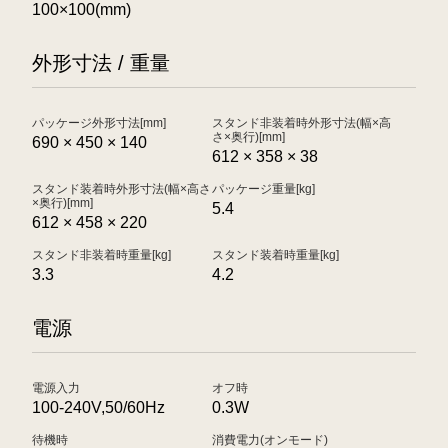
100×100(mm)
外形寸法 / 重量
パッケージ外形寸法[mm]
スタンド非装着時外形寸法(幅×高
さ×奥行)[mm]
690 × 450 × 140
612 × 358 × 38
スタンド装着時外形寸法(幅×高さ
パッケージ重量[kg]
×奥行)[mm]
5.4
612 × 458 × 220
スタンド非装着時重量[kg]
スタンド装着時重量[kg]
3.3
4.2
電源
電源入力
オフ時
100-240V,50/60Hz
0.3W
待機時
消費電力(オンモード)