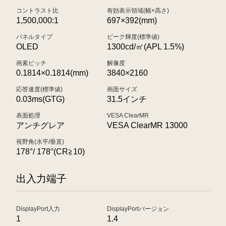
コントラスト比
有効表示領域(幅×高さ)
1,500,000:1
697×392(mm)
パネルタイプ
ピーク輝度(標準値)
OLED
1300cd/㎡(APL 1.5%)
画素ピッチ
解像度
0.1814×0.1814(mm)
3840×2160
応答速度(標準値)
画面サイズ
0.03ms(GTG)
31.5インチ
表面処理
VESA ClearMR
アンチグレア
VESA ClearMR 13000
視野角(水平/垂直)
178°/ 178°(CR≧10)
出入力端子
DisplayPort入力
DisplayPortバージョン
1
1.4