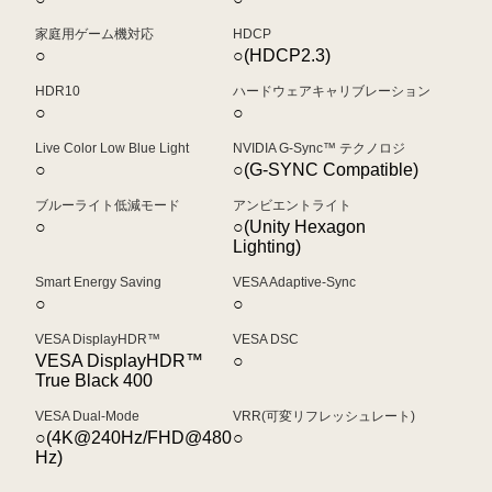
家庭用ゲーム機対応
HDCP
○
○(HDCP2.3)
HDR10
ハードウェアキャリブレーション
○
○
Live Color Low Blue Light
NVIDIA G-Sync™ テクノロジ
○
○(G-SYNC Compatible)
ブルーライト低減モード
アンビエントライト
○
○(Unity Hexagon
Lighting)
Smart Energy Saving
VESA Adaptive-Sync
○
○
VESA DisplayHDR™
VESA DSC
VESA DisplayHDR™
○
True Black 400
VESA Dual-Mode
VRR(可変リフレッシュレート)
○(4K@240Hz/FHD@480
○
Hz)