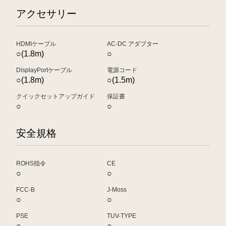
アクセサリー
HDMIケーブル
AC-DC アダプター
○(1.8m)
○
DisplayPortケーブル
電源コード
○(1.8m)
○(1.5m)
クイックセットアップガイド
保証書
○
○
安全規格
ROHS指令
CE
○
○
FCC-B
J-Moss
○
○
PSE
TUV-TYPE
○
○