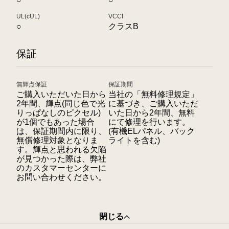
UL(cUL)
VCCI
○
クラスB
保証
無輝点保証
保証期間
ご購入いただいた日から
当社の「無料修理規定」
2年間、輝点(同じ色で光
に基づき、ご購入いただ
りっぱなしのピクセル)
いた日から2年間、無料
が1個でもあった場合
にて修理を行います。
は、保証期間内に限り、
(有機ELパネル、バック
無償修理対象となりま
ライトを含む)
す。輝点と思われる欠陥
が見つかった際は、弊社
のカスタマーセンターに
お問い合わせください。
閉じる