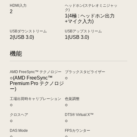
HDMI入力
ヘッドホン(ステレオミニジャッ
ク)
2
1(4極 : ヘッドホン出力
+マイク入力)
USBダウンストリーム
USBアップストリーム
2(USB 3.0)
1(USB 3.0)
機能
AMD FreeSync™ テクノロジー
ブラックスタビライザー
○(AMD FreeSync™
○
Premium Pro テクノロジ
ー)
工場出荷時キャリブレーション
色覚調整
○
○
クロスヘア
DTS® Virtual:X™
○
○
DAS Mode
FPSカウンター
○
○