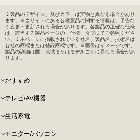
※製品のデザイン、及びカラーは実物と異なる場合があり
ます。※当サイトにある各種製品に関する情報は、予告な
く変更・更新される場合があります。各製品の正確な仕様
は、該当する製品ページの「仕様」タブにてご参照くださ
い。※本ページに掲載されている社名、製品名、技術名は
各社の商標または登録商標です。※画像はイメージです。
製品の詳細は国、地域またはモデルごとに異なる場合があ
ります。
おすすめ
メ
ニ
ュ
テレビ/AV機器
メ
ー
ニ
の
ュ
切
生活家電
メ
ー
り
ニ
の
替
ュ
切
え
モニター/パソコン
メ
ー
り