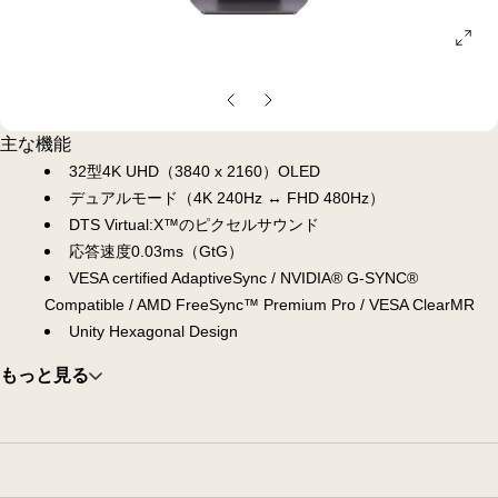
ope
gall
pop
前
次
の
の
主な機能
ス
ス
32型4K UHD（3840 x 2160）OLED
ラ
ラ
デュアルモード（4K 240Hz ↔ FHD 480Hz）
イ
イ
DTS Virtual:X™のピクセルサウンド
ド
ド
応答速度0.03ms（GtG）
VESA certified AdaptiveSync / NVIDIA® G-SYNC®
Compatible / AMD FreeSync™ Premium Pro / VESA ClearMR
Unity Hexagonal Design
もっと見る