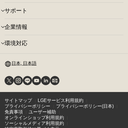
ニ
の
替
ュ
切
え
サポート
メ
ー
り
ニ
の
替
ュ
切
え
企業情報
メ
ー
り
ニ
の
替
ュ
切
え
環境対応
メ
ー
り
ニ
の
替
ュ
切
え
ー
日本, 日本語
り
の
替
切
え
り
替
え
サイトマップ
LGEサービス利用規約
プライバシーポリシー
プライバシーポリシー(日本)
免責事項
ユーザー補助
オンラインショップ利用規約
ソーシャルメディア利用規約