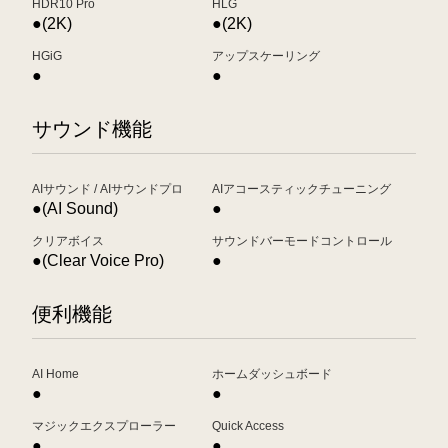
HDR10 Pro
HLG
●(2K)
●(2K)
HGiG
アップスケーリング
●
●
サウンド機能
AIサウンド / AIサウンドプロ
AIアコースティックチューニング
●(AI Sound)
●
クリアボイス
サウンドバーモードコントロール
●(Clear Voice Pro)
●
便利機能
AI Home
ホームダッシュボード
●
●
マジックエクスプローラー
Quick Access
●
●