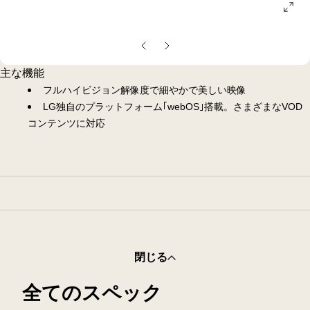
ope
gall
pop
前
次
の
の
主な機能
ス
ス
フルハイビジョン解像度で細やかで美しい映像
ラ
ラ
LG独自のプラットフォーム｢webOS｣搭載。さまざまなVOD
イ
イ
コンテンツに対応
ド
ド
閉じる
全てのスペック