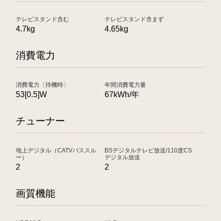
テレビスタンド含む
テレビスタンド含まず
4.7kg
4.65kg
消費電力
消費電力〔待機時〕
年間消費電力量
53[0.5]W
67kWh/年
チューナー
地上デジタル（CATVパススル
BSデジタルテレビ放送/110度CS
ー）
デジタル放送
2
2
画質機能