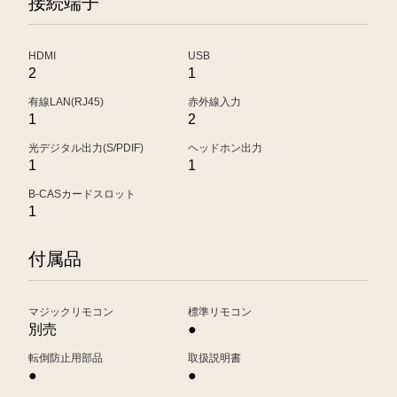
接続端子
HDMI
USB
2
1
有線LAN(RJ45)
赤外線入力
1
2
光デジタル出力(S/PDIF)
ヘッドホン出力
1
1
B-CASカードスロット
1
付属品
マジックリモコン
標準リモコン
別売
●
転倒防止用部品
取扱説明書
●
●