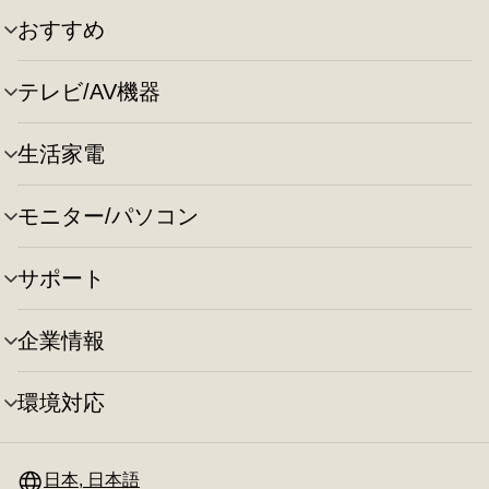
おすすめ
メ
ニ
ュ
テレビ/AV機器
メ
ー
ニ
の
ュ
切
生活家電
メ
ー
り
ニ
の
替
ュ
切
え
モニター/パソコン
メ
ー
り
ニ
の
替
ュ
切
え
サポート
メ
ー
り
ニ
の
替
ュ
切
え
企業情報
メ
ー
り
ニ
の
替
ュ
切
え
環境対応
メ
ー
り
ニ
の
替
ュ
切
え
ー
日本, 日本語
り