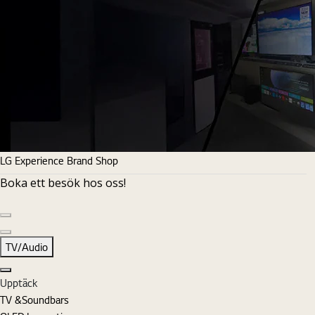
LG Experience Brand Shop
Boka ett besök hos oss!
Föregående sida
Nästa sida
TV/Audio
Stäng
Upptäck
TV &Soundbars