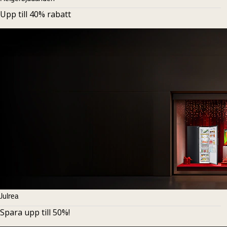
Upp till 40% rabatt
Julrea
Spara upp till 50%!