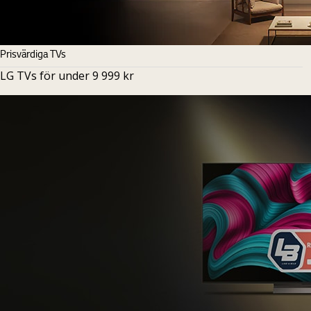
Prisvärdiga TVs
LG TVs för under 9 999 kr