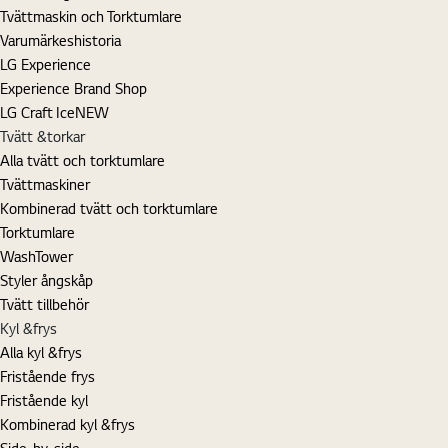
Tvättmaskin och Torktumlare
Varumärkeshistoria
LG Experience
Experience Brand Shop
LG Craft Ice
NEW
Tvätt &torkar
Alla tvätt och torktumlare
Tvättmaskiner
Kombinerad tvätt och torktumlare
Torktumlare
WashTower
Styler ångskåp
Tvätt tillbehör
Kyl &frys
Alla kyl &frys
Fristående frys
Fristående kyl
Kombinerad kyl &frys
Side-by-side