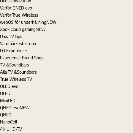
OLED Innovation
Varför QNED evo
Varför True Wireless
webOS för underhållning
NEW
Xbox cloud gaming
NEW
LG:s TV tips
Varumärkeshistoria
LG Experience
Experience Brand Shop
TV &Soundbars
Alla TV &Soundbars
True Wireless TV
OLED evo
OLED
MiniLED
QNED evo
NEW
QNED
NanoCell
4K UHD-TV