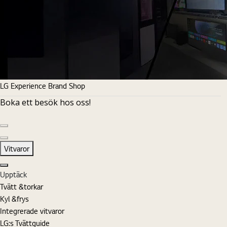
LG Experience Brand Shop
Boka ett besök hos oss!
Föregående sida
Nästa sida
Vitvaror
Stäng
Upptäck
Tvätt &torkar
Kyl &frys
Integrerade vitvaror
LG:s Tvättguide