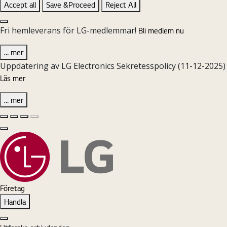
Accept all
Save &Proceed
Reject All
Close the Cookie Setting banner
Fri hemleverans för LG-medlemmar!
Bli medlem nu
… mer
Uppdatering av LG Electronics Sekretesspolicy (11-12-2025)
Läs mer
… mer
Föregående sida
Nästa sida
Pause Carousel
Play Carousel
Stäng
Företag
Handla
Stäng