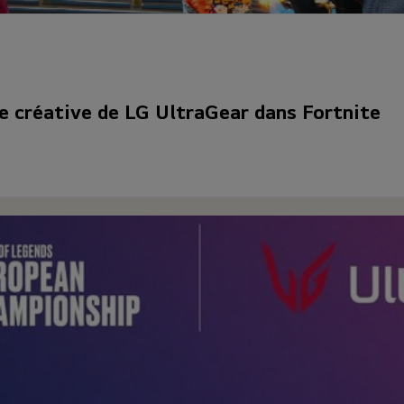
te créative de LG UltraGear dans Fortnite
ce virtuel pour interagir avec les clients et diffuser des informatio