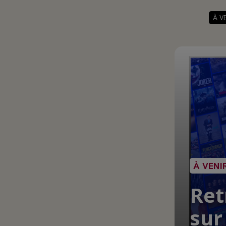
À V
À VENI
Ret
sur