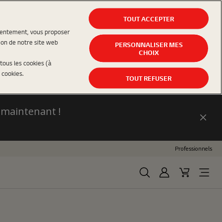
TOUT ACCEPTER
nsentement, vous proposer
ion de notre site web
PERSONNALISER MES
CHOIX
tous les cookies (à
 cookies.
TOUT REFUSER
 maintenant !
Fer
Professionnels
Rechercher
Se connecter
Panier d'ac
Open