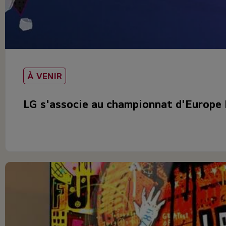
À VENIR
LG s'associe au championnat d'Europe 
LG Electronics (LG) annonce son partenariat avec le champio
moniteurs...