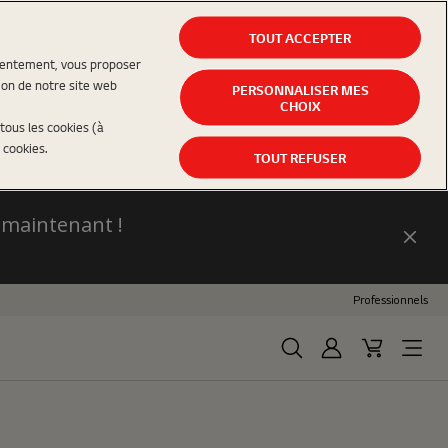
TOUT ACCEPTER
nsentement, vous proposer
ion de notre site web
PERSONNALISER MES
CHOIX
tous les cookies (à
 cookies.
TOUT REFUSER
 maintenant !
Fer
Professionnels
Rechercher
Se connecter
Panier d'ac
Open