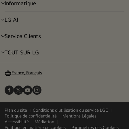
Informatique
menu
déroulant
LG AI
menu
déroulant
Service Clients
menu
déroulant
TOUT SUR LG
menu
déroulant
France, Français
Plan du site
Conditions d’utilisation du service LGE
Politique de confidentialité
Mentions Légales
Accessibilité
Médiation
Politique en matière de cookies
Paramètres des Cookies