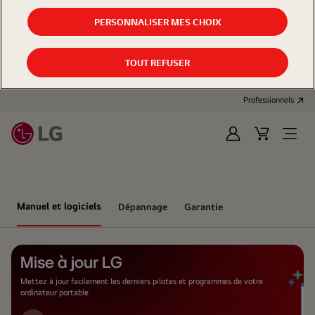
PERSONNALISER MES CHOIX
TOUT REFUSER
Professionnels
Se
Panier
Open
connecter
d'achat
Menu
Manuel et logiciels
Dépannage
Garantie
Mise à jour LG
Mettez à jour facilement les derniers pilotes et programmes de votre
ordinateur portable