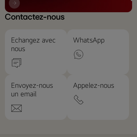
Mise
à
jour
Contactez-nous
LG
Echangez avec
WhatsApp
nous
Envoyez-nous
Appelez-nous
un email