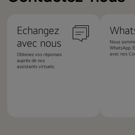
Echangez
What
avec nous
Nous somme
WhatsApp. 
avec nos Con
Obtenez vos réponses
auprès de nos
assistants virtuels.
En
En
savoir
savoir
plus
plus