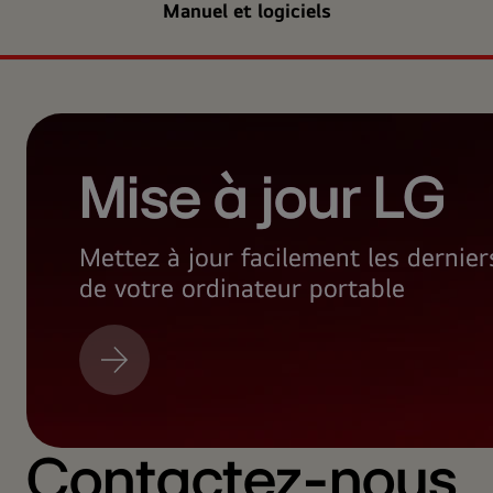
Manuel et logiciels
Mise à jour LG
Mettez à jour facilement les dernie
de votre ordinateur portable
Mise
à
jour
LG
Contactez-nous