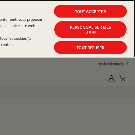
TOUT ACCEPTER
nsentement, vous proposer
ion de notre site web
PERSONNALISER MES
CHOIX
tous les cookies (à
 cookies.
TOUT REFUSER
Professionnels
MyLG
Panier
d'acha