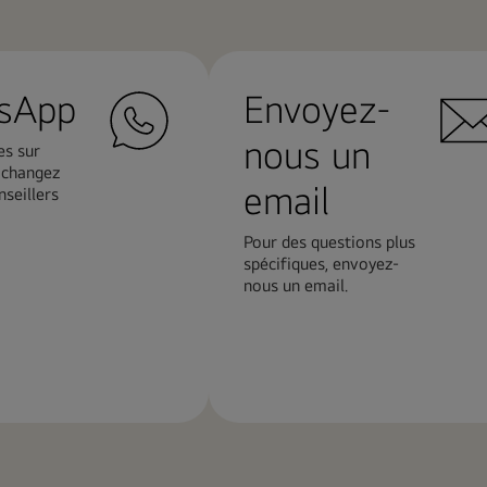
sApp
Envoyez-
nous un
s sur
Echangez
email
seillers
Pour des questions plus
spécifiques, envoyez-
nous un email.
En
savoir
plus