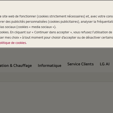
re site web de fonctionner (cookies strictement nécessaires) et, avec votre co
er des publicités personnalisées (cookies publicitaires), analyser la fréquentat
ias sociaux (cookies « media sociaux »).
kies. En cliquant sur « Continuer dans accepter », vous refusez l’utilisation de 
iser mes choix » à tout moment pour choisir d’accepter ou de désactiver certains
olitique de cookies
.
Service Clients
LG AI
ation & Chauffage
Informatique