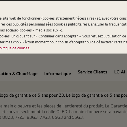
re site web de fonctionner (cookies strictement nécessaires) et, avec votre co
er des publicités personnalisées (cookies publicitaires), analyser la fréquentat
ias sociaux (cookies « media sociaux »).
kies. En cliquant sur « Continuer dans accepter », vous refusez l’utilisation de 
iser mes choix » à tout moment pour choisir d’accepter ou de désactiver certains
olitique de cookies
.
Service Clients
LG AI
sation & Chauffage
Informatique
Fa
Une
la main d'oeuvre et les pièces de l'entièreté du produit. La Garan
s, et couvre seulement la dalle OLED. La main d'oeuvre sera payante
La qualité d
les 88Z3, 77Z3, 83G3, 77G3, 65G3 and 55G3.
bénéfic