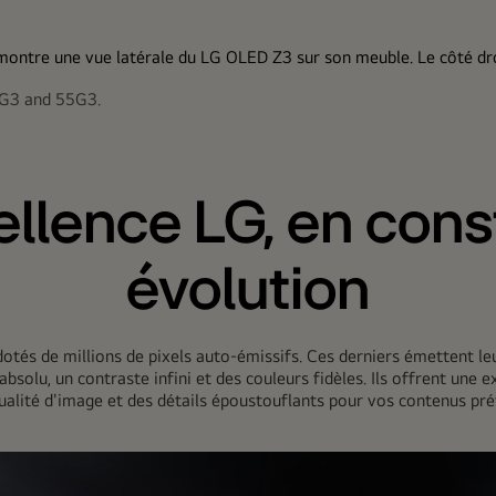
La garantie
5G3 and 55G3.
des gam
OLED evo G3.
anormale, et 
ce dernier a ét
vous in
ellence LG, en con
téléviseurs
évolution
otés de millions de pixels auto-émissifs. Ces derniers émettent leu
absolu, un contraste infini et des couleurs fidèles. Ils offrent une
ualité d'image et des détails époustouflants pour vos contenus pré