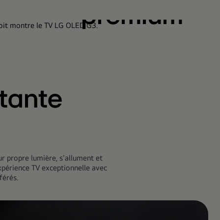
premium
 de 5 ans de la dalle OLED s’applique à toutes les tailles
mes de téléviseurs 2023 SIGNATURE OLED 8K ou 2023
 La garantie ne couvre pas l’utilisation commerciale ou
n’est valable que pour l’acheteur initial du produit quand
é acquis légalement et utilisé dans le pays d’achat. Et ne
quiétez pas si vous avez déjà acheté l’un des modèles de
stante
 concernés, la garantie est évidemment appliquée. Alors
profitez simplement de votre téléviseur.
r propre lumière, s'allument et
 expérience TV exceptionnelle avec
férés.