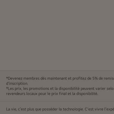
montrant
une
œuvre
d’art
abstraite
rose
vif
et
violette.
*Devenez membres dès maintenant et profitez de 5% de remise
d'inscription.
*Les prix, les promotions et la disponibilité peuvent varier sel
revendeurs locaux pour le prix final et la disponibilité.
La vie, c'est plus que posséder la technologie. C'est vivre l'exp