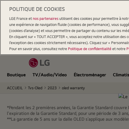
POLITIQUE DE COOKIES
LGE France et
nos partenaires
utilisent des cookies pour permettre à not
une expérience de navigation fluide (cookies de performance), vous suggér
(cookies d’analyse) et vous permettre de partager du contenu sur les méd
En cliquant sur « TOUT ACCEPTER », vous acceptez notre utilisation des coo
l’exception des cookies strictement nécessaires). Cliquez sur « Personnal
Pour en savoir plus, consultez notre
Politique de confidentialité
et notre
P
Boutique
TV/Audio/Video
Électroménager
Climati
ACCUEIL
Tvs-Oled
2023
oled warranty
*Pendant les 2 premières années, la Garantie Standard couvre 
l'expiration de la Garantie Standard, pour une période de 3 an
**La garantie de 5 ans sur la dalle OLED s’applique aux modè