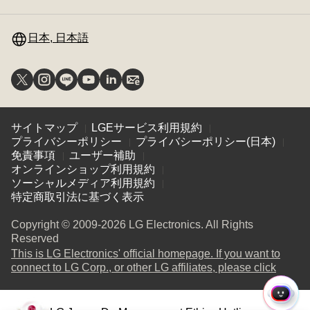
ニ
の
替
ュ
切
え
ー
日本, 日本語
り
の
替
切
え
り
替
え
サイトマップ
LGEサービス利用規約
プライバシーポリシー
プライバシーポリシー(日本)
免責事項
ユーザー補助
オンラインショップ利用規約
ソーシャルメディア利用規約
特定商取引法に基づく表示
Copyright © 2009-2026 LG Electronics. All Rights
Reserved
This is LG Electronics' official homepage. If you want to
(
opens
connect to LG Corp., or other LG affiliates, please click
in
a
ク
new