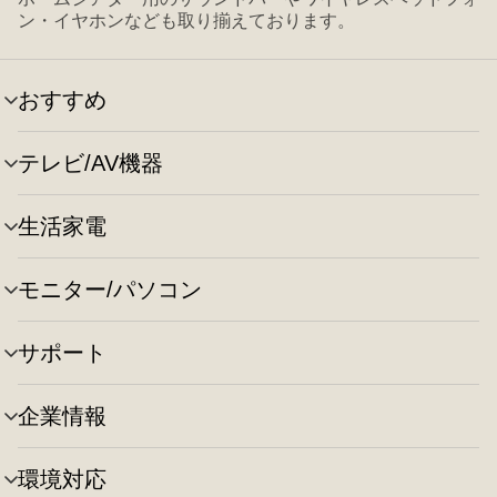
ン・イヤホンなども取り揃えております。
おすすめ
メ
ニ
ュ
テレビ/AV機器
メ
ー
ニ
の
ュ
切
生活家電
メ
ー
り
ニ
の
替
ュ
切
え
モニター/パソコン
メ
ー
り
ニ
の
替
ュ
切
え
サポート
メ
ー
り
ニ
の
替
ュ
切
え
企業情報
メ
ー
り
ニ
の
替
ュ
切
え
環境対応
メ
ー
り