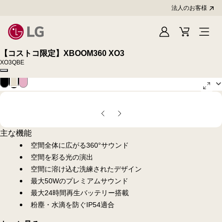
法人のお客様
Sign
Cart
In
【コストコ限定】XBOOM360 XO3
XO3QBE
Copy model name
ブ
ベ
ピ
ラ
ー
ン
ope
ッ
ジ
ク
ク
ュ
gall
pop
前
次
の
の
主な機能
ス
ス
空間全体に広がる360°サウンド
ラ
ラ
空間を彩る光の演出
イ
イ
空間に溶け込む洗練されたデザイン
ド
ド
最大50Wのプレミアムサウンド
最大24時間再生バッテリー搭載
粉塵・水滴を防ぐIP54適合