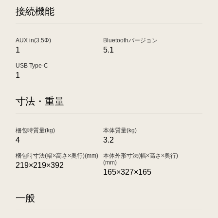
接続機能
AUX in(3.5Φ)
Bluetoothバージョン
1
5.1
USB Type-C
1
寸法・重量
梱包時質量(kg)
本体質量(kg)
4
3.2
梱包時寸法(幅×高さ×奥行)(mm)
本体外形寸法(幅×高さ×奥行)
(mm)
219×219×392
165×327×165
一般