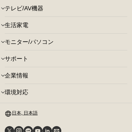
ュ
テレビ/AV機器
メ
ー
ニ
の
ュ
切
生活家電
メ
ー
り
ニ
の
替
ュ
切
え
モニター/パソコン
メ
ー
り
ニ
の
替
ュ
切
え
サポート
メ
ー
り
ニ
の
替
ュ
切
え
企業情報
メ
ー
り
ニ
の
替
ュ
切
え
環境対応
メ
ー
り
ニ
の
替
ュ
切
え
ー
日本, 日本語
り
の
替
切
え
り