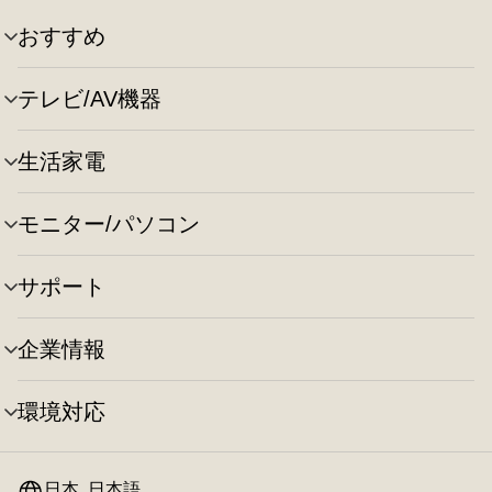
おすすめ
メ
ニ
ュ
テレビ/AV機器
メ
ー
ニ
の
ュ
切
生活家電
メ
ー
り
ニ
の
替
ュ
切
え
モニター/パソコン
メ
ー
り
ニ
の
替
ュ
切
え
サポート
メ
ー
り
ニ
の
替
ュ
切
え
企業情報
メ
ー
り
ニ
の
替
ュ
切
え
環境対応
メ
ー
り
ニ
の
替
ュ
切
え
ー
日本, 日本語
り