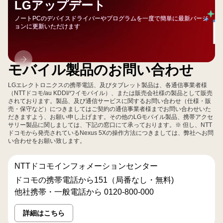
LGアップデート
ノートPCのデバイスドライバーやプログラムを一度で簡単に最新バージ
ョンに更新いただけます
LG
モバイル製品のお問い合わせ
ア
ッ
LGエレクトロニクスの携帯電話、及びタブレット製品は、各通信事業者様
プ
（NTTドコモ/au KDDI/ワイモバイル）、または販売会社様の製品として販売
されております。製品、及び通信サービスに関するお問い合わせ（仕様・販
デ
売・保守など）につきましてはご契約の通信事業者様までお問い合わせいた
ー
だきますよう、お願い申し上げます。その他のLGモバイル製品、携帯アクセ
サリー製品に関しましては、下記の窓口にて承っております。※ 但し、NTT
ト
ドコモから発売されているNexus 5Xの操作方法につきましては、弊社へお問
い合わせをお願い致します。
NTTドコモインフォメーションセンター
ドコモの携帯電話から151（局番なし・無料)
他社携帯・一般電話から 0120-800-000
詳細はこちら