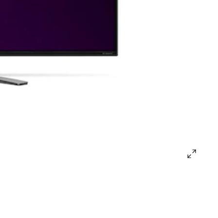
open
gallery
popup