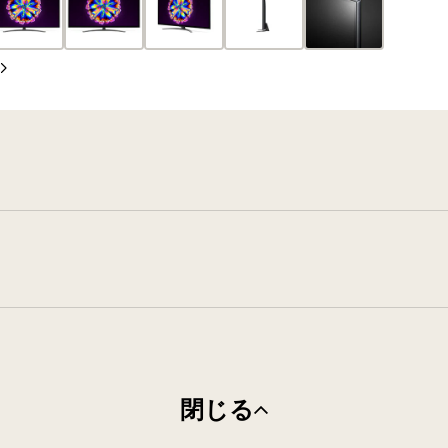
ス
イ
イ
ラ
ド
ド
イ
次
ド
の
ス
ラ
イ
ド
閉じる