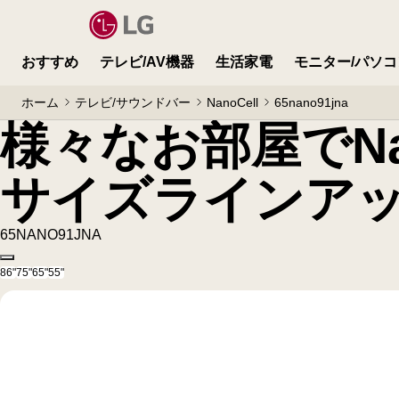
様々なお部屋でNano Cellの高画質が楽しめ
おすすめ
テレビ/AV機器
生活家電
モニター/パソコ
ホーム
テレビ/サウンドバー
NanoCell
65nano91jna
様々なお部屋でNa
サイズラインア
65NANO91JNA
Copy model name
86"
75"
65"
55"