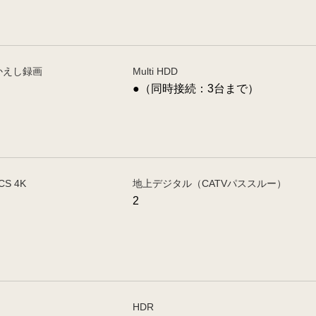
かえし録画
Multi HDD
●（同時接続：3台まで）
CS 4K
地上デジタル（CATVパススルー）
2
HDR