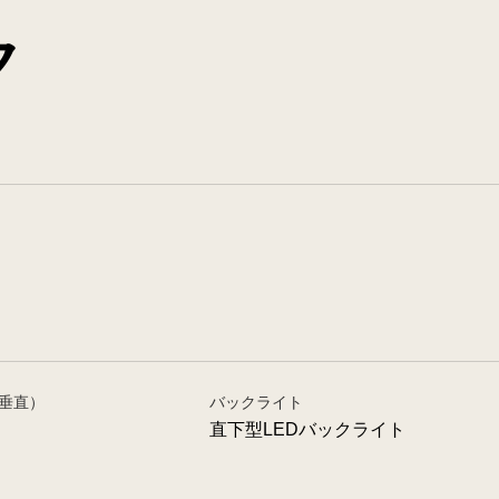
ク
垂直）
バックライト
直下型LEDバックライト