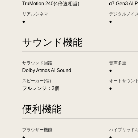
TruMotion 240(4倍速相当)
α7 Gen3 AI P
リアルシネマ
デジタルノイ
●
●
サウンド機能
サラウンド回路
音声多重
Dolby Atmos AI Sound
●
スピーカー(個)
オートサウン
フルレンジ：2個
●
便利機能
ブラウザー機能
ハイブリッド
●
●