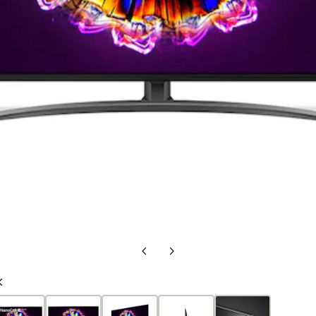
前
次
の
の
前
ス
ス
の
ラ
ラ