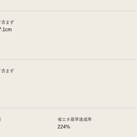
ド含まず
7.1cm
ド含まず
量
省エネ基準達成率
224%