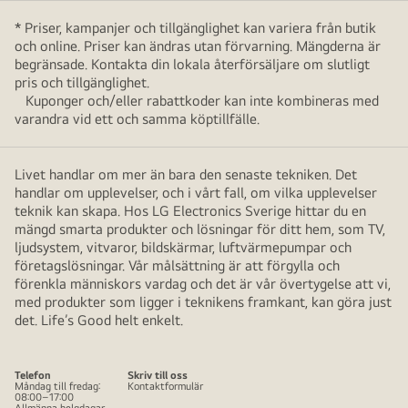
visas
en
* Priser, kampanjer och tillgänglighet kan variera från butik
LG
och online. Priser kan ändras utan förvarning. Mängderna är
begränsade. Kontakta din lokala återförsäljare om slutligt
α9
pris och tillgänglighet.
Gen
Kuponger och/eller rabattkoder kan inte kombineras med
8
varandra vid ett och samma köptillfälle.
AI-
processor
Livet handlar om mer än bara den senaste tekniken. Det
för
handlar om upplevelser, och i vårt fall, om vilka upplevelser
4K.
teknik kan skapa. Hos LG Electronics Sverige hittar du en
En
mängd smarta produkter och lösningar för ditt hem, som TV,
röd
ljudsystem, vitvaror, bildskärmar, luftvärmepumpar och
knapp
företagslösningar. Vår målsättning är att förgylla och
förenkla människors vardag och det är vår övertygelse att vi,
med
med produkter som ligger i teknikens framkant, kan göra just
texten
det. Life’s Good helt enkelt.
"Köp
nu"
finns
Telefon
Skriv till oss
Måndag till fredag:
Kontaktformulär
till
08:00–17:00
Allmänna helgdagar