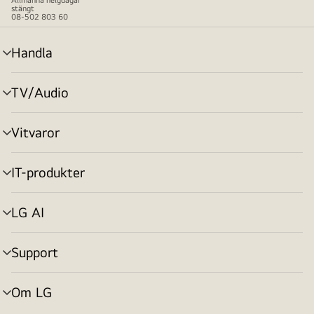
vänster.
stängt
08-502 803 60
Handla
menyväxling
TV/Audio
menyväxling
Vitvaror
menyväxling
IT-produkter
menyväxling
LG AI
menyväxling
Support
menyväxling
Om LG
menyväxling