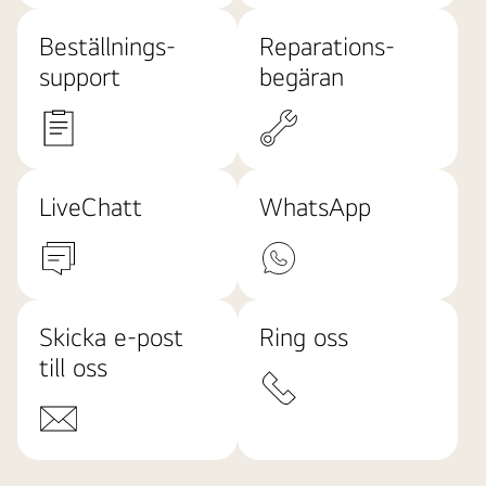
har
Beställnings-
Reparations-
blivit
support
begäran
ännu
bättre".
En
etikett
med
LiveChatt
WhatsApp
sex
stjärnor
och
texten
"Särskilt
Skicka e-post
Ring oss
rekommenderad"
syns
till oss
på
skärmen.
Till
höger