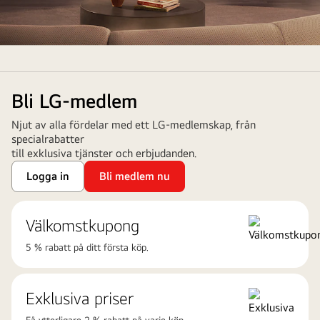
en
fjärrkontroll.
LG:s
LG
slogan
OLED
"Life's
evo
Good."
Bli LG-medlem
AI-
syns
TV
Njut av alla fördelar med ett LG-medlemskap, från
längst
med
specialrabatter
ned
till exklusiva tjänster och erbjudanden.
modellnamn
till
C5
Logga in
Bli medlem nu
höger.
visas
med
Välkomstkupong
färgstark
skärm
5 % rabatt på ditt första köp.
i
blått
och
Exklusiva priser
rosa.
Få ytterligare 2 % rabatt på varje köp.