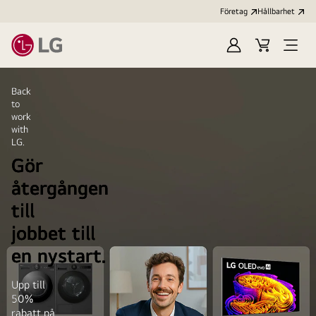
Företag
Hållbarhet
Logga
Kundvagn
Öppn
in
meny
LG
Back
to
work
with
LG.
Gör
återgången
till
jobbet till
en nystart.
Upp till
50%
rabatt på