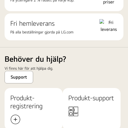
Texten
"NYHET
2025"
Fri hemleverans
står
ovanför
På alla beställningar gjorda på
LG.com
TV:n.
Citat
från
Behöver du hjälp?
Ljud
&
Vi finns här för att hjälpa dig.
Bild
Support
(april
2025)
lyder:
Produkt-
Produkt-support
"...en
registrering
redan
mycket
bra
TV