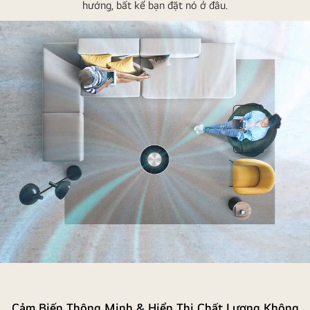
hướng, bất kể bạn đặt nó ở đâu.
Video
máy
lọc
Cảm Biến Thông Minh & Hiển Thị Chất Lượng Không