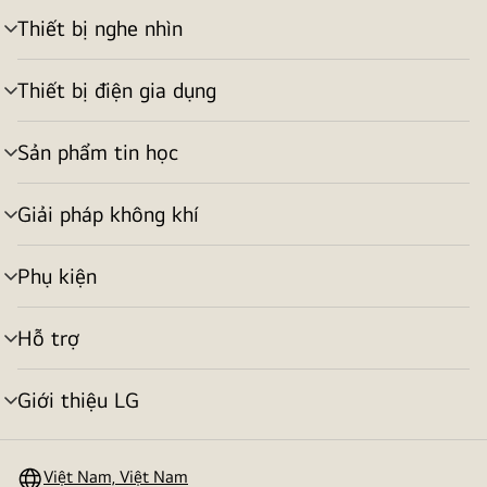
Thiết bị nghe nhìn
bật/tắt
menu
Thiết bị điện gia dụng
bật/tắt
menu
Sản phẩm tin học
bật/tắt
menu
Giải pháp không khí
bật/tắt
menu
Phụ kiện
bật/tắt
menu
Hỗ trợ
bật/tắt
menu
Giới thiệu LG
bật/tắt
menu
Việt Nam, Việt Nam