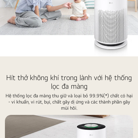
Mẹ
và
bé
Hít thở không khí trong lành với hệ thống
đang
lọc đa màng
tận
Hệ thống lọc đa màng thu giữ và loại bỏ 99.9%(*) chất có hại
hưởng
- vi khuẩn, vi rút, bụi, chất gây dị ứng và các thành phần gây
thời
mùi hôi.
gian
vui
vẻ
trong