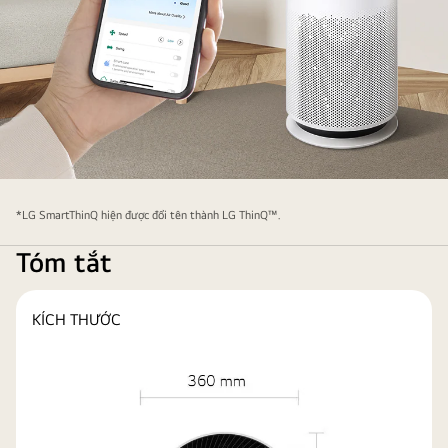
Bàn
tay
*LG SmartThinQ hiện được đổi tên thành LG ThinQ™.
đang
Tóm tắt
cầm
điện
thoại
KÍCH THƯỚC
hiển
thị
ứng
dụng
LG