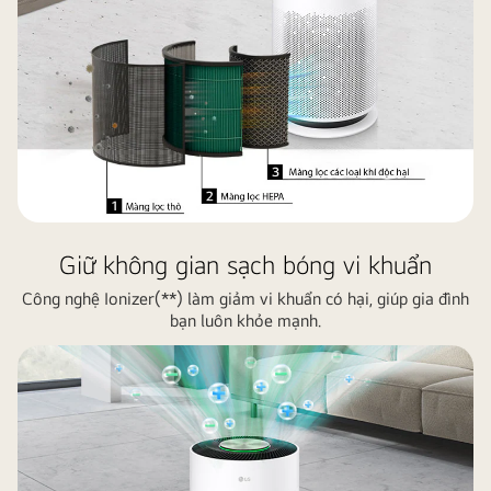
phòng
khách.
Không
khí
sạch
thoát
ra
từ
máy
lọc
Giữ không gian sạch bóng vi khuẩn
không
Công nghệ Ionizer(**) làm giảm vi khuẩn có hại, giúp gia đình
khí
bạn luôn khỏe mạnh.
ở
bên
phải.