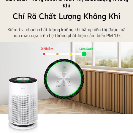
không
Khí
khí
Chỉ Rõ Chất Lượng Không Khí
trong
phòng
Kiểm tra nhanh chất lượng không khí bằng hiển thị được mã
khách
hóa màu dựa trên hệ thống phát hiện cảm biến PM 1.0.
hút
bụi
có
hại
và
lan
tỏa
không
khí
trong
lành
ra
xa