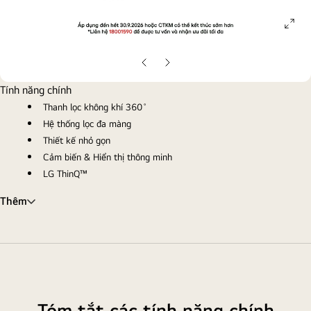
ope
gall
pop
Trang
Trang
chiếu
chiếu
Tính năng chính
trước
tiếp
Thanh lọc không khí 360˚
theo
Hệ thống lọc đa màng
Thiết kế nhỏ gọn
Cảm biến & Hiển thị thông minh
LG ThinQ™
Thêm
Tóm tắt các tính năng chính