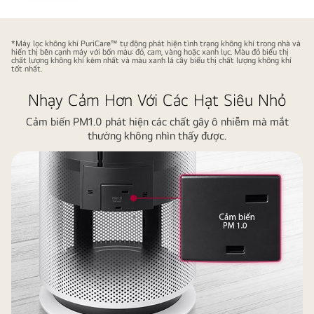
Đây
là
*Máy lọc không khí PuriCare™ tự động phát hiện tình trạng không khí trong nhà và
hiển thị bên cạnh máy với bốn màu: đỏ, cam, vàng hoặc xanh lục. Màu đỏ biểu thị
video
chất lượng không khí kém nhất và màu xanh lá cây biểu thị chất lượng không khí
tốt nhất.
máy
lọc
Nhạy Cảm Hơn Với Các Hạt Siêu Nhỏ
không
Cảm biến PM1.0 phát hiện các chất gây ô nhiễm mà mắt
khí
thường không nhìn thấy được.
hoạt
động,
lọc
sạch
không
khí,
chuyển
từ
màu
cam
sang