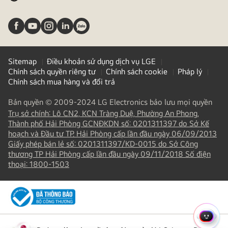
Sitemap
Điều khoản sử dụng dịch vụ LGE
Chính sách quyền riêng tư
Chính sách cookie
Pháp lý
Chính sách mua hàng và đổi trả
Bản quyền © 2009-2024 LG Electronics bảo lưu mọi quyền
Trụ sở chính: Lô CN2, KCN Tràng Duệ, Phường An Phong,
Thành phố Hải Phòng GCNĐKDN số: 0201311397 do Sở Kế
hoạch và Đầu tư TP. Hải Phòng cấp lần đầu ngày 06/09/2013
Giấy phép bán lẻ số: 0201311397/KD-0015 do Sở Công
thương TP Hải Phòng cấp lần đầu ngày 09/11/2018 Số điện
(
opens
thoại: 1800-1503
in
a
new
tab
)
MENU