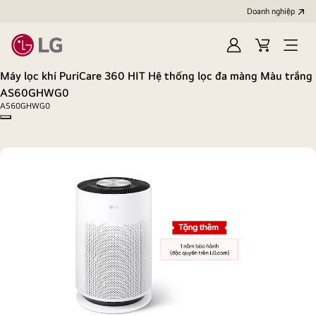
Doanh nghiệp
Đăng
Giỏ
Open
nhập
hàng
menu
Máy lọc khí PuriCare 360 HIT Hệ thống lọc đa màng Màu trắng
AS60GHWG0
AS60GHWG0
Copy model name