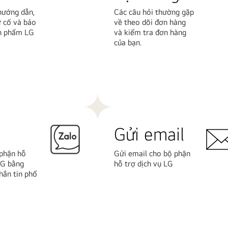
 hướng dẫn,
Các câu hỏi thường gặp
ự cố và bảo
về theo dõi đơn hàng
n phẩm LG
và kiểm tra đơn hàng
của bạn.
Tìm
hiểu
thêm
Gửi email
 phận hỗ
Gửi email cho bộ phận
LG bằng
hỗ trợ dịch vụ LG
ắn tin phổ