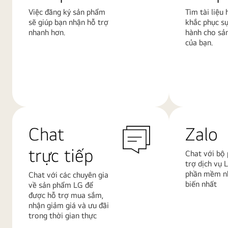
Việc đăng ký sản phẩm
Tìm tài liệu
sẽ giúp bạn nhận hỗ trợ
khắc phục s
nhanh hơn.
hành cho sả
của bạn.
Tìm
Tìm
hiểu
hiểu
thêm
thêm
Chat
Zalo
trực tiếp
Chat với bộ
trợ dịch vụ 
phần mềm nh
Chat với các chuyên gia
biến nhất
về sản phẩm LG để
được hỗ trợ mua sắm,
nhận giảm giá và ưu đãi
trong thời gian thực