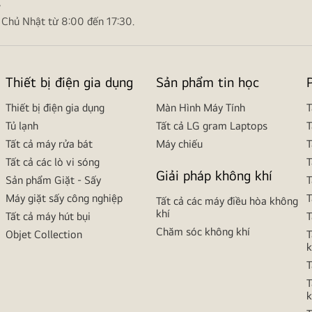
ợ
 Chủ Nhật từ 8:00 đến 17:30.
Thiết bị điện gia dụng
Sản phẩm tin học
Thiết bị điện gia dụng
Màn Hình Máy Tính
T
Tủ lạnh
Tất cả LG gram Laptops
T
Tất cả máy rửa bát
Máy chiếu
T
Tất cả các lò vi sóng
T
Giải pháp không khí
Sản phẩm Giặt - Sấy
T
Máy giặt sấy công nghiệp
T
Tất cả các máy điều hòa không
khí
Tất cả máy hút bụi
T
Chăm sóc không khí
Objet Collection
T
k
T
T
k