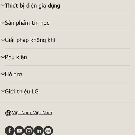
Thiết bị điện gia dụng
bật/tắt
menu
Sản phẩm tin học
bật/tắt
menu
Giải pháp không khí
bật/tắt
menu
Phụ kiện
bật/tắt
menu
Hỗ trợ
bật/tắt
menu
Giới thiệu LG
bật/tắt
menu
Việt Nam, Việt Nam