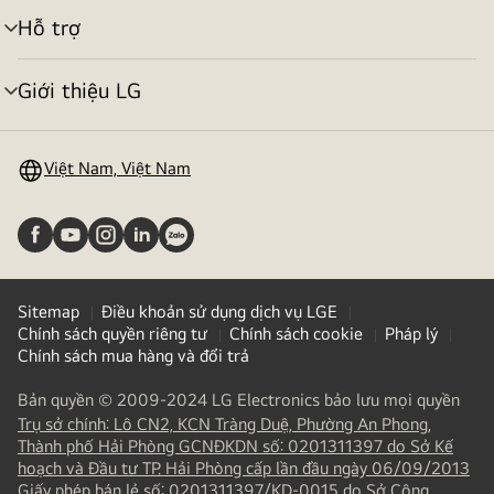
Hỗ trợ
bật/tắt
menu
Giới thiệu LG
bật/tắt
menu
Việt Nam, Việt Nam
Sitemap
Điều khoản sử dụng dịch vụ LGE
Chính sách quyền riêng tư
Chính sách cookie
Pháp lý
Chính sách mua hàng và đổi trả
Bản quyền © 2009-2024 LG Electronics bảo lưu mọi quyền
Trụ sở chính: Lô CN2, KCN Tràng Duệ, Phường An Phong,
Thành phố Hải Phòng GCNĐKDN số: 0201311397 do Sở Kế
hoạch và Đầu tư TP. Hải Phòng cấp lần đầu ngày 06/09/2013
Giấy phép bán lẻ số: 0201311397/KD-0015 do Sở Công