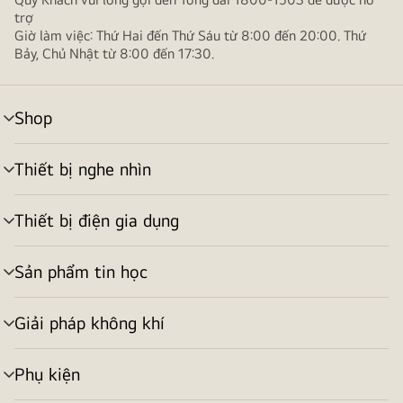
trợ
Giờ làm việc: Thứ Hai đến Thứ Sáu từ 8:00 đến 20:00. Thứ
Bảy, Chủ Nhật từ 8:00 đến 17:30.
Shop
bật/tắt
menu
Thiết bị nghe nhìn
bật/tắt
menu
Thiết bị điện gia dụng
bật/tắt
menu
Sản phẩm tin học
bật/tắt
menu
Giải pháp không khí
bật/tắt
menu
Phụ kiện
bật/tắt
menu