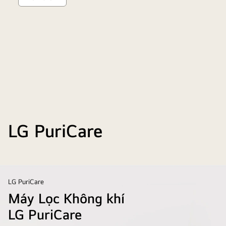
Máy
lọc
không
khí
AeroTower
LG PuriCare
LG PuriCare
Máy Lọc Không khí
LG PuriCare