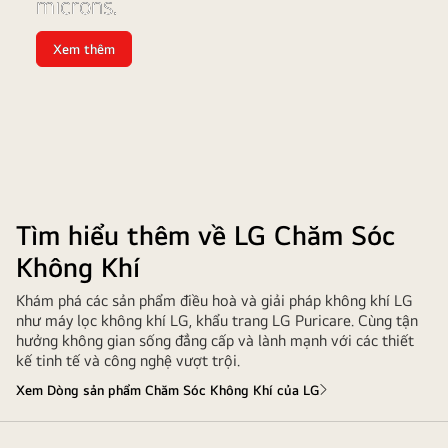
microns.
tiến
Xem thêm
Hệ
thống
màng
lọc
HEPA
có
thể
loại
bỏ
các
phân
tử
bụi
Tìm hiểu thêm về LG Chăm Sóc
và
các
Không Khí
thành
phần
gây
Khám phá các sản phẩm điều hoà và giải pháp không khí LG
dị
như máy lọc không khí LG, khẩu trang LG Puricare. Cùng tận
ứng
có
hưởng không gian sống đẳng cấp và lành mạnh với các thiết
kích
kế tinh tế và công nghệ vượt trội.
thước
nhỏ
Xem Dòng sản phẩm Chăm Sóc Không Khí của LG
đến
0.01
microns.