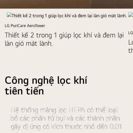
Waiting
for
SUB
LG PuriCare AeroTower
LG
Thiết kế 2 trong 1 giúp lọc khí và đem lại
L
làn gió mát lành.
t
Công nghệ lọc khí
tiên tiến
Công
Hệ thống màng lọc HEPA có thể loại
nghệ
bỏ các phân tử bụi và các thành phần
lọc
khí
gây dị ứng có kích thước nhỏ đến 0.01
tiên