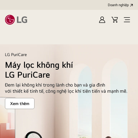
Doanh nghiệp
Đăng
Giỏ
Open
nhập
hàng
menu
LG PuriCare
Máy lọc không khí
LG PuriCare
Đem lại không khí trong lành cho bạn và gia đình
với thiết kế tinh tế, công nghệ lọc khí tiên tiến và mạnh mẽ.
Xem thêm
Máy
lọc
không
khí
<br/>LG
PuriCare