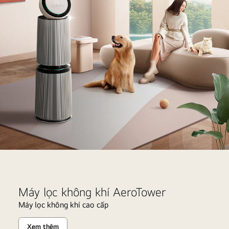
Waiting
for
SUB
AeroTower
Ae
Máy lọc không khí AeroTower
Máy lọc không khí cao cấp
Xem thêm