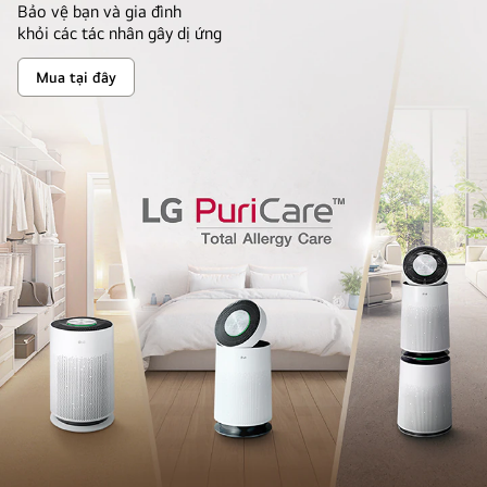
Bảo vệ bạn và gia đình
khỏi các tác nhân gây dị ứng
Mua tại đây
Máy
Lọc
Không
khí
<Br>LG
PuriCare