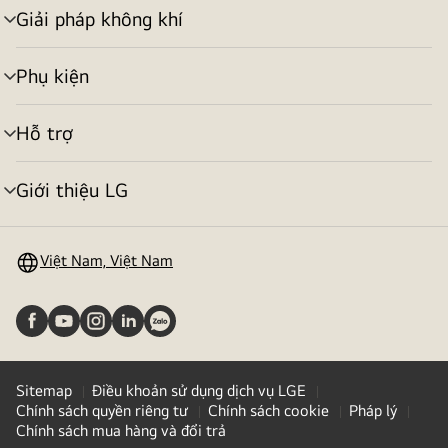
Giải pháp không khí
bật/tắt
menu
Phụ kiện
bật/tắt
menu
Hỗ trợ
bật/tắt
menu
Giới thiệu LG
bật/tắt
menu
Việt Nam, Việt Nam
Sitemap
Điều khoản sử dụng dịch vụ LGE
Chính sách quyền riêng tư
Chính sách cookie
Pháp lý
Chính sách mua hàng và đổi trả