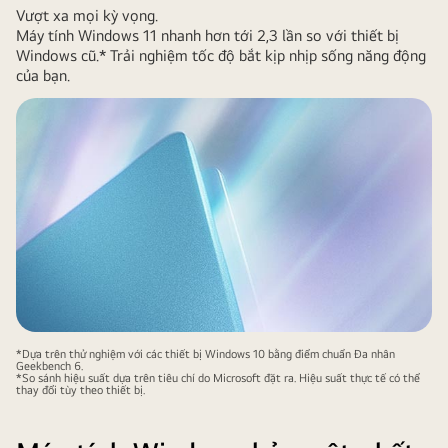
Vượt xa mọi kỳ vọng.
gỗ,
Máy tính Windows 11 nhanh hơn tới 2,3 lần so với thiết bị
xung
Windows cũ.* Trải nghiệm tốc độ bắt kịp nhịp sống năng động
quanh
của bạn.
có
cây
cối
và
đèn,
mang
lại
cảm
giác
thanh
bình
cho
*Dựa trên thử nghiệm với các thiết bị Windows 10 bằng điểm chuẩn Đa nhân
Geekbench 6.
không
*So sánh hiệu suất dựa trên tiêu chí do Microsoft đặt ra. Hiệu suất thực tế có thể
thay đổi tùy theo thiết bị.
gian
làm