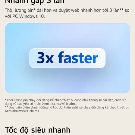
này
Thời lượng pin* dài hơn và duyệt web nhanh hơn tới 3 lần** so
minh
với PC Windows 10.
họa
chiếc
máy
tính
xách
tay
sử
dụng
hệ
điều
hành
Windows
*Thời lượng pin thay đổi đáng kể theo thiết bị cũng như thông số cài đặt, cách sử
dụng và các yếu tố khác. Xem aka.ms/w11claims.
11
**Dựa trên điểm chuẩn đồng hồ tốc độ. Hiệu suất sẽ thay đổi đáng kể theo thiết bị.
Xem aka.ms/w11claims.
được
đặt
trên
Tốc độ siêu nhanh
bàn