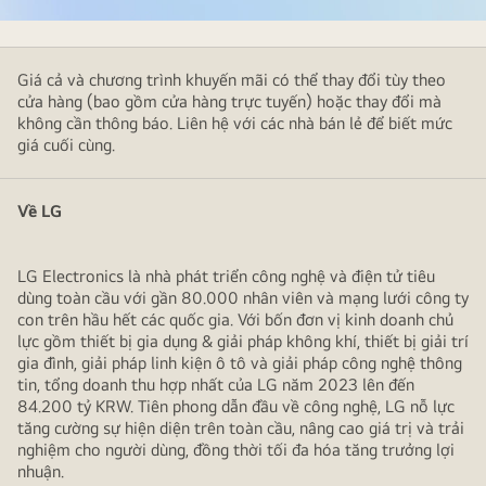
Hình
ảnh
Giá cả và chương trình khuyến mãi có thể thay đổi tùy theo
này
cửa hàng (bao gồm cửa hàng trực tuyến) hoặc thay đổi mà
minh
không cần thông báo. Liên hệ với các nhà bán lẻ để biết mức
họa
giá cuối cùng.
các
biểu
Về LG
tượng
3D
đầy
LG Electronics là nhà phát triển công nghệ và điện tử tiêu
màu
dùng toàn cầu với gần 80.000 nhân viên và mạng lưới công ty
sắc
con trên hầu hết các quốc gia. Với bốn đơn vị kinh doanh chủ
lực gồm thiết bị gia dụng & giải pháp không khí, thiết bị giải trí
của
gia đình, giải pháp linh kiện ô tô và giải pháp công nghệ thông
ứng
tin, tổng doanh thu hợp nhất của LG năm 2023 lên đến
dụng
84.200 tỷ KRW. Tiên phong dẫn đầu về công nghệ, LG nỗ lực
Microsoft
tăng cường sự hiện diện trên toàn cầu, nâng cao giá trị và trải
365,
nghiệm cho người dùng, đồng thời tối đa hóa tăng trưởng lợi
nhuận.
bao