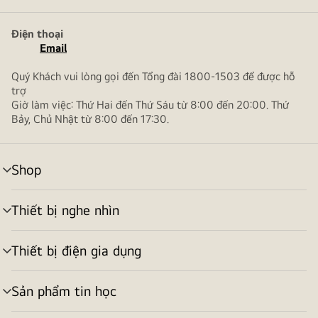
gồm
Word,
Điện thoại
Excel,
Email
PowerPoint,
Quý Khách vui lòng gọi đến Tổng đài 1800-1503 để được hỗ
Outlook
trợ
và
Giờ làm việc: Thứ Hai đến Thứ Sáu từ 8:00 đến 20:00. Thứ
OneDrive
Bảy, Chủ Nhật từ 8:00 đến 17:30.
trên
nền
xanh
Shop
bật/tắt
dương
menu
nhạt
Thiết bị nghe nhìn
chuyển
bật/tắt
menu
sắc
độ.
Thiết bị điện gia dụng
bật/tắt
menu
Sản phẩm tin học
bật/tắt
menu