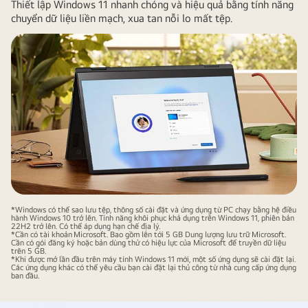
Thiết lập Windows 11 nhanh chóng và hiệu quả bằng tính năng
chuyển dữ liệu liền mạch, xua tan nỗi lo mất tệp.
*Windows có thể sao lưu tệp, thông số cài đặt và ứng dụng từ PC chạy bằng hệ điều
hành Windows 10 trở lên. Tính năng khôi phục khả dụng trên Windows 11, phiên bản
22H2 trở lên. Có thể áp dụng hạn chế địa lý.
*Cần có tài khoản Microsoft. Bao gồm lên tới 5 GB Dung lượng lưu trữ Microsoft.
Cần có gói đăng ký hoặc bản dùng thử có hiệu lực của Microsoft để truyền dữ liệu
trên 5 GB.
*Khi được mở lần đầu trên máy tính Windows 11 mới, một số ứng dụng sẽ cài đặt lại.
Các ứng dụng khác có thể yêu cầu bạn cài đặt lại thủ công từ nhà cung cấp ứng dụng
ban đầu.