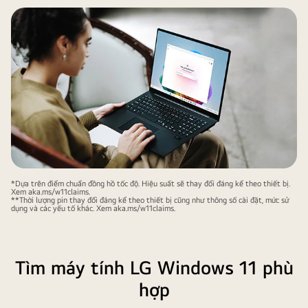
*Dựa trên điểm chuẩn đồng hồ tốc độ. Hiệu suất sẽ thay đổi đáng kể theo thiết bị.
Xem aka.ms/w11claims.
**Thời lượng pin thay đổi đáng kể theo thiết bị cũng như thông số cài đặt, mức sử
dụng và các yếu tố khác. Xem aka.ms/w11claims.
Tìm máy tính LG Windows 11 phù
hợp