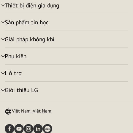
Thiết bị điện gia dụng
bật/tắt
menu
Sản phẩm tin học
bật/tắt
menu
Giải pháp không khí
bật/tắt
menu
Phụ kiện
bật/tắt
menu
Hỗ trợ
bật/tắt
menu
Giới thiệu LG
bật/tắt
menu
Việt Nam, Việt Nam