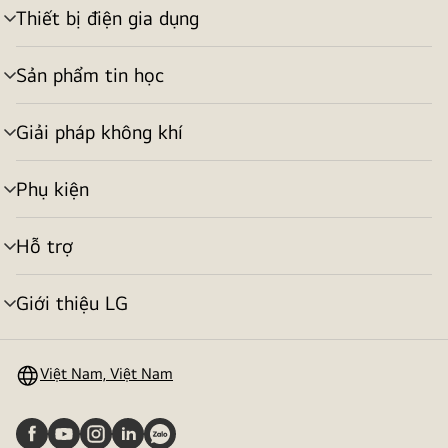
Thiết bị điện gia dụng
bật/tắt
menu
Sản phẩm tin học
bật/tắt
menu
Giải pháp không khí
bật/tắt
menu
Phụ kiện
bật/tắt
menu
Hỗ trợ
bật/tắt
menu
Giới thiệu LG
bật/tắt
menu
Việt Nam, Việt Nam