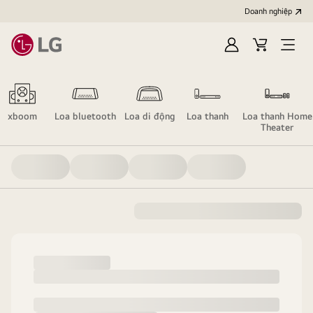
Doanh nghiệp
Đăng
Giỏ
Open
nhập
hàng
menu
xboom
Loa bluetooth
Loa di động
Loa thanh
Loa thanh Home
Theater