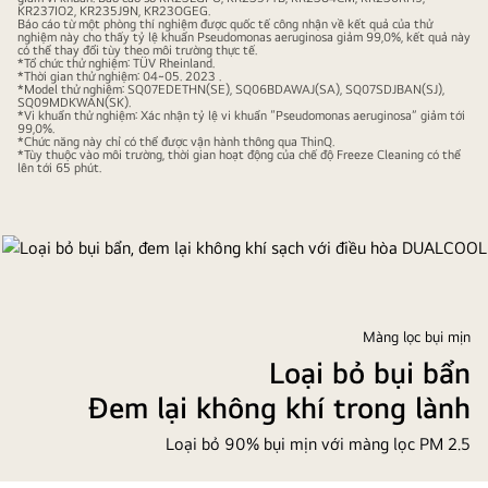
KR237IO2, KR235J9N, KR23OGEG.
thể
Báo cáo từ một phòng thí nghiệm được quốc tế công nhận về kết quả của thử
nghiệm này cho thấy tỷ lệ khuẩn Pseudomonas aeruginosa giảm 99,0%, kết quả này
hiện
có thể thay đổi tùy theo môi trường thực tế.
*Tổ chức thử nghiệm: TÜV Rheinland.
quy
*Thời gian thử nghiệm: 04~05. 2023 .
*Model thử nghiệm: SQ07EDETHN(SE), SQ06BDAWAJ(SA), SQ07SDJBAN(SJ),
trình
SQ09MDKWAN(SK).
*Vi khuẩn thử nghiệm: Xác nhận tỷ lệ vi khuẩn “Pseudomonas aeruginosa” giảm tới
vệ
99,0%.
*Chức năng này chỉ có thể được vận hành thông qua ThinQ.
sinh
*Tùy thuộc vào môi trường, thời gian hoạt động của chế độ Freeze Cleaning có thể
lên tới 65 phút.
bên
trong
điều
hòa
DUALCOOL
bằng
chức
Màng lọc bụi mịn
năng
Loại bỏ bụi bẩn
Freeze
Đem lại không khí trong lành
Cleaning.
Loại bỏ 90% bụi mịn với màng lọc PM 2.5