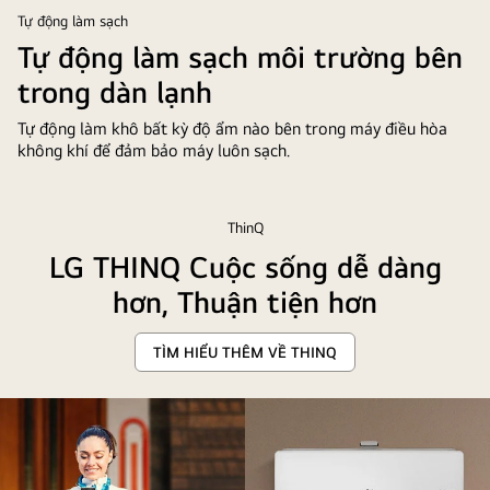
khiển
Tự động làm sạch
của
Tự động làm sạch môi trường bên
điều
trong dàn lạnh
hòa
LG
Tự động làm khô bất kỳ độ ẩm nào bên trong máy điều hòa
không khí để đảm bảo máy luôn sạch.
DUALCOOL
bên
trên
ThinQ
đang
trôi
LG THINQ Cuộc sống dễ dàng
ở
hơn, Thuận tiện hơn
phía
trên
TÌM HIỂU THÊM VỀ THINQ
cho
thấy
các
bộ
lọc