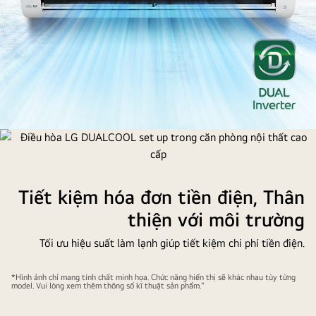
Điều
hòa
LG
DUALCOOL
Tiết kiệm hóa đơn tiền điện, Thân
set
thiện với môi trường
up
trong
Tối ưu hiệu suất làm lạnh giúp tiết kiệm chi phí tiền điện.
căn
phòng
*Hình ảnh chỉ mang tính chất minh họa. Chức năng hiển thị sẽ khác nhau tùy từng
model. Vui lòng xem thêm thông số kĩ thuật sản phẩm."
nội
thất