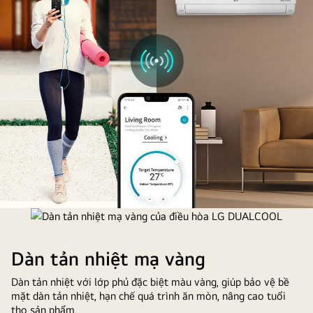
bên
trong.
Bụi
được
giữ
lại
trong
bộ
lọc
sơ
cấp
ThinQ
Dàn tản nhiệt mạ vàng
Dàn tản nhiệt với lớp phủ đặc biệt màu vàng, giúp bảo vệ bề
mặt dàn tản nhiệt, hạn chế quá trình ăn mòn, nâng cao tuổi
thọ sản phẩm.