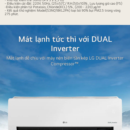
LG
- Điều kiện cài đặt: 220V, 50Hz, (25±5)℃/ R.H.(50±10)% , Lưu lượng gió cao (F5)
-Điều kiện phân tử: Potassio, Chloride(KCL) 5% , (200 - 220) ㎍/㎥
DUALCOOL
- Kết quả thử nghiệm: Model(S3NQ18KL2PA) loại bỏ 90% bụi PM2.5 trong vòng
275 phút.
set
up
trong
Mát lạnh tức thì với DUAL
căn
phòng
Inverter
nội
Mát lạnh dễ chịu với máy nén biến tần kép LG DUAL Inverter
thất
Compressor™.
cao
cấp