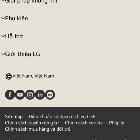
Giải pháp không khí
bật/tắt
menu
Phụ kiện
bật/tắt
menu
Hỗ trợ
bật/tắt
menu
Giới thiệu LG
bật/tắt
menu
Việt Nam, Việt Nam
Sitemap
Điều khoản sử dụng dịch vụ LGE
Chính sách quyền riêng tư
Chính sách cookie
Pháp lý
Chính sách mua hàng và đổi trả