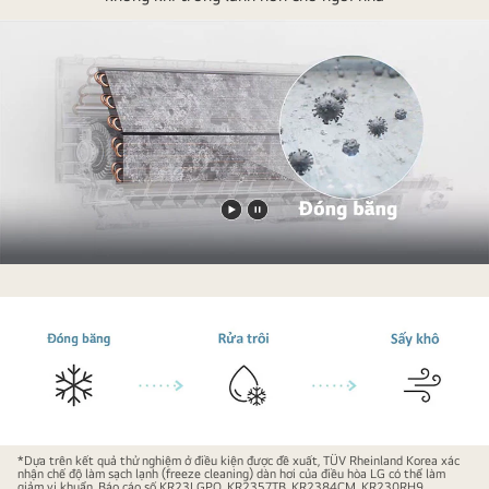
sẵn.
Phát
Tạm
video
dừng
video
Biểu
*Dựa trên kết quả thử nghiệm ở điều kiện được đề xuất, TÜV Rheinland Korea xác
nhận chế độ làm sạch lạnh (freeze cleaning) dàn hơi của điều hòa LG có thể làm
tượng
giảm vi khuẩn. Báo cáo số KR23LGPO, KR2357TB, KR2384CM, KR230RH9,