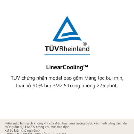
Điều
Hiệu suất làm sạch không khí của điều hòa treo tường được xác minh bằng cách đo
mức giảm bụi PM2.5 trong khu vực xác định.
hòa
<điều kiện thử nghiệm>
- Khu vực kiểm tra: 30m3 (4 x 3 x 2,5 m)