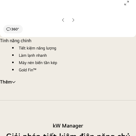
ope
gall
pop
Trang
Trang
chiếu
chiếu
360°
trước
tiếp
Tính năng chính
theo
Tiết kiệm năng lượng
Làm lạnh nhanh
Máy nén biến tần kép
Gold Fin™
Thêm
kW Manager