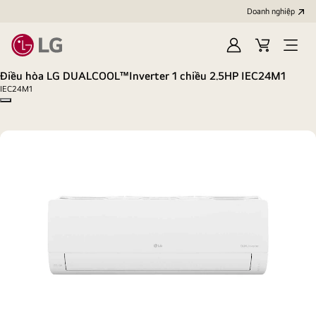
Doanh nghiệp
Đăng
Giỏ
Open
nhập
hàng
menu
Điều hòa LG DUALCOOL™Inverter 1 chiều 2.5HP IEC24M1
IEC24M1
Copy model name