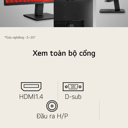
Màn
hình
*Góc nghiêng: -5~20°
có
viền
Xem toàn bộ cổng
mỏng
ở
ba
cạnh
và
có
HDMI1.4
D-sub
khả
năng
điều
Đầu ra H/P
chỉnh
độ