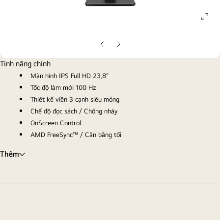
ope
gall
pop
Trang
Trang
chiếu
chiếu
Tính năng chính
trước
tiếp
Màn hình IPS Full HD 23,8"
theo
Tốc độ làm mới 100 Hz
Thiết kế viền 3 cạnh siêu mỏng
Chế độ đọc sách / Chống nháy
OnScreen Control
AMD FreeSync™ / Cân bằng tối
Thêm