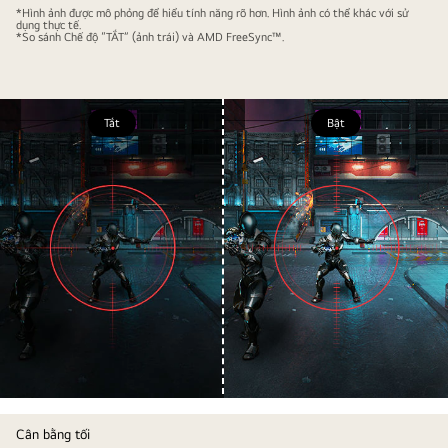
*Hình ảnh được mô phỏng để hiểu tính năng rõ hơn. Hình ảnh có thể khác với sử
dụng thực tế.
*So sánh Chế độ “TẮT” (ảnh trái) và AMD FreeSync™.
Tắt
Bật
Cân bằng tối