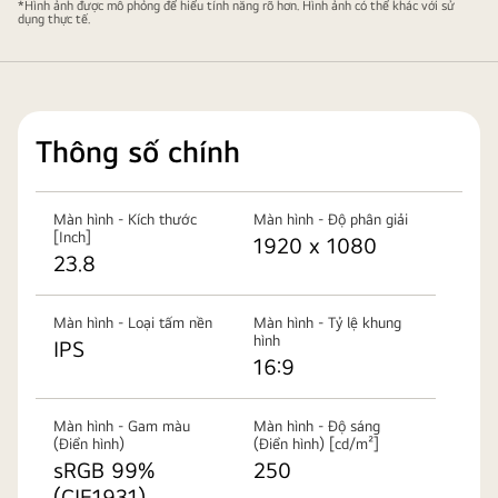
*Hình ảnh được mô phỏng để hiểu tính năng rõ hơn. Hình ảnh có thể khác với sử
nghiêng.
dụng thực tế.
Thông số chính
Màn hình - Kích thước
Màn hình - Độ phân giải
[Inch]
1920 x 1080
23.8
Màn hình - Loại tấm nền
Màn hình - Tỷ lệ khung
hình
IPS
16:9
Màn hình - Gam màu
Màn hình - Độ sáng
(Điển hình)
(Điển hình) [cd/m²]
sRGB 99%
250
(CIE1931)