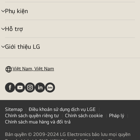
menu
Phụ kiện
bật/tắt
menu
Hỗ trợ
bật/tắt
menu
Giới thiệu LG
bật/tắt
menu
Việt Nam, Việt Nam
Sitemap
Điều khoản sử dụng dịch vụ LGE
Chính sách quyền riêng tư
Chính sách cookie
Pháp lý
Chính sách mua hàng và đổi trả
Bản quyền © 2009-2024 LG Electronics bảo lưu mọi quyền