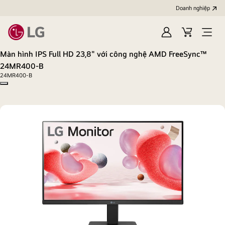
Doanh nghiệp
Đăng
Giỏ
Open
nhập
hàng
menu
Màn hình IPS Full HD 23,8" với công nghệ AMD FreeSync™
24MR400-B
24MR400-B
Copy model name