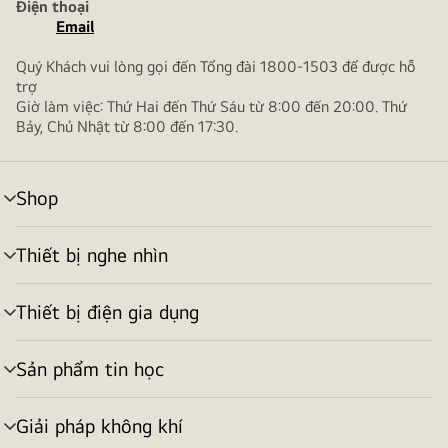
Điện thoại
Email
Quý Khách vui lòng gọi đến Tổng đài 1800-1503 để được hỗ
trợ
Giờ làm việc: Thứ Hai đến Thứ Sáu từ 8:00 đến 20:00. Thứ
Bảy, Chủ Nhật từ 8:00 đến 17:30.
Shop
bật/tắt
menu
Thiết bị nghe nhìn
bật/tắt
menu
Thiết bị điện gia dụng
bật/tắt
menu
Sản phẩm tin học
bật/tắt
menu
Giải pháp không khí
bật/tắt