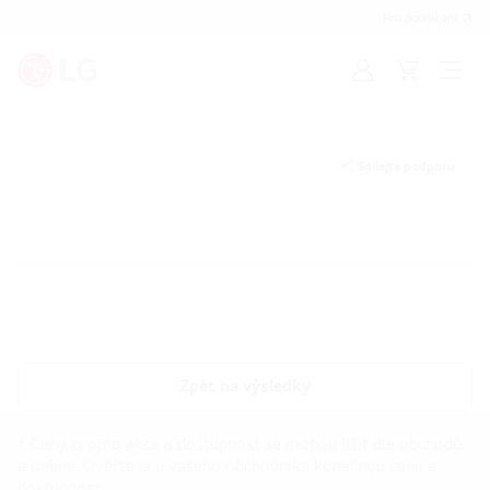
Pro podnikání
Přihlásit
Váš
Open
se
košík
Menu
Sdílejte podporu
Zpět na výsledky
* Ceny, promo akce a dostupnost se mohou lišit dle obchodů
a online. Ověřte si u vašeho obchodníka konečnou cenu a
dostupnost.