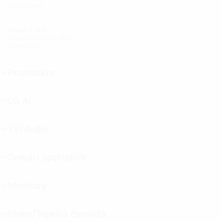
připraveni.
Telefon
E-Mail
Pracovní dny: 8:00 - 18:00
228 887 050
Promoakce
přepínání
menu
LG AI
přepínání
menu
TV/Audio
přepínání
menu
Domácí spotřebiče
přepínání
menu
Monitory
přepínání
menu
Klima/Tepelná čerpadla
přepínání