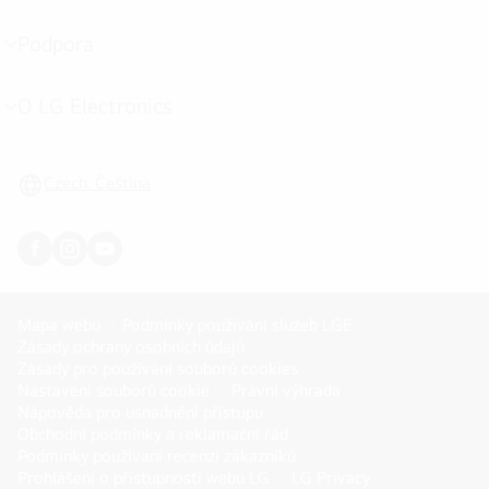
menu
Podpora
přepínání
menu
O LG Electronics
přepínání
menu
Czech, Čeština
Mapa webu
Podmínky používání služeb LGE
Zásady ochrany osobních údajů
Zásady pro používání souborů cookies
Nastavení souborů cookie
Právní výhrada
Nápověda pro usnadnění přístupu
Obchodní podmínky a reklamační řád
Podmínky používaní recenzí zákazníků
Prohlášení o přístupnosti webu LG
LG Privacy