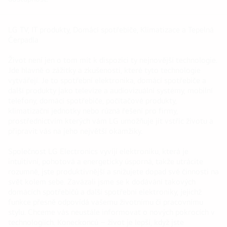
LG TV, IT produkty, Domácí spotřebiče, Klimatizace a Tepelná
Čerpadla
Život není jen o tom mít k dispozici ty nejnovější technologie.
Jde hlavně o zážitky a zkušenosti, které tyto technologie
vytvářejí. Je to spotřební elektronika, domácí spotřebiče a
další produkty jako televize a audiovizuální systémy, mobilní
telefony, domácí spotřebiče, počítačové produkty,
klimatizační jednotky nebo různá řešení pro firmy,
prostřednictvím kterých vám LG umožňuje jít vstříc životu a
připravit vás na jeho největší okamžiky.
Společnost LG Electronics vyvíjí elektroniku, která je
intuitivní, pohotová a energeticky úsporná, takže utrácíte
rozumně, jste produktivnější a snižujete dopad své činnosti na
svět kolem sebe. Zavázali jsme se k dodávání takových
domácích spotřebičů a další spotřební elektroniky, jejichž
funkce přesně odpovídá vašemu životnímu či pracovnímu
stylu. Chceme vás neustále informovat o nových pokrocích v
technologiích. Koneckonců – život je lepší, když jste