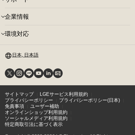
メ
ー
り
ニ
の
替
ュ
切
え
企業情報
メ
ー
り
ニ
の
替
ュ
切
え
環境対応
メ
ー
り
ニ
の
替
ュ
切
え
ー
日本, 日本語
り
の
替
切
え
り
替
え
サイトマップ
LGEサービス利用規約
プライバシーポリシー
プライバシーポリシー(日本)
免責事項
ユーザー補助
オンラインショップ利用規約
ソーシャルメディア利用規約
特定商取引法に基づく表示