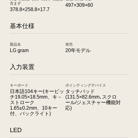
含まず
497×309×60
378.8×258.8×17.7
基本仕様
製品名
発売
LG gram
20年モデル
入力装置
キーボード
ポインティングデバイス
日本語104キー(キーピッ
タッチパッド
チ19.05×18.5mm、キ－
(131.5×82.6mm､スクロ
ストローク
ール/ジェスチャー機能対
1.65±0.2mm、10キー
応)
付、バックライト)
LED