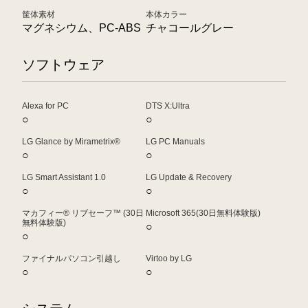
筐体素材
本体カラー
マグネシウム、PC-ABS
チャコールグレー
ソフトウェア
Alexa for PC
DTS X:Ultra
○
○
LG Glance by Mirametrix®
LG PC Manuals
○
○
LG Smart Assistant 1.0
LG Update & Recovery
○
○
マカフィー® リブセーフ™ (30日
Microsoft 365(30日無料体験版)
無料体験版)
○
○
ファイナルパソコン引越し
Virtoo by LG
○
○