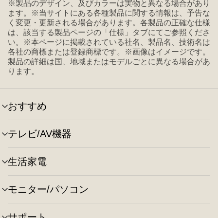
※製品のデザイン、及びカラーは実物と異なる場合があり
ます。※当サイトにある各種製品に関する情報は、予告な
く変更・更新される場合があります。各製品の正確な仕様
は、該当する製品ページの「仕様」タブにてご参照くださ
い。※本ページに掲載されている社名、製品名、技術名は
各社の商標または登録商標です。※画像はイメージです。
製品の詳細は国、地域またはモデルごとに異なる場合があ
ります。
おすすめ
メ
ニ
ュ
テレビ/AV機器
メ
ー
ニ
の
ュ
切
生活家電
メ
ー
り
ニ
の
替
ュ
切
え
モニター/パソコン
メ
ー
り
ニ
の
替
ュ
切
え
サポート