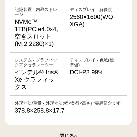
記憶装置 - 内蔵ストレ
ディスプレイ - 解像度
ージ
2560×1600(WQ
NVMe™
XGA)
1TB(PCIe4.0x4､
空きスロット
(M.2 2280)×1)
システム - グラフィッ
ディスプレイ - 色域(標
クアクセラレーター
準値)
インテル® Iris®
DCI-P3 99%
Xe グラフィッ
クス
外形寸法/重量 - 外形寸法(幅×奥行×高さ) *突起部含まず
378.8×258.8×17.7
閉じる