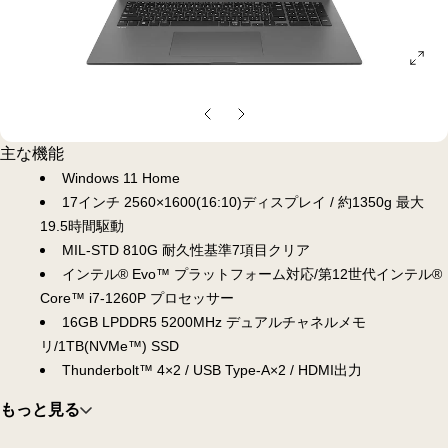
ope
gall
pop
前
次
の
の
主な機能
ス
ス
Windows 11 Home
ラ
ラ
17インチ 2560×1600(16:10)ディスプレイ / 約1350g 最大
イ
イ
19.5時間駆動
ド
ド
MIL-STD 810G 耐久性基準7項目クリア
インテル® Evo™ プラットフォーム対応/第12世代インテル®
Core™ i7-1260P プロセッサー
16GB LPDDR5 5200MHz デュアルチャネルメモ
リ/1TB(NVMe™) SSD
Thunderbolt™ 4×2 / USB Type-A×2 / HDMI出力
もっと見る