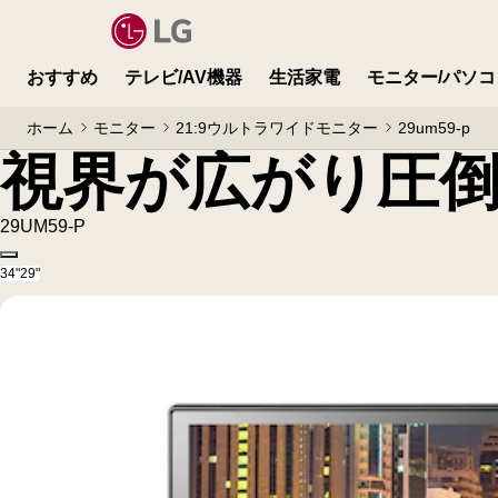
視界が広がり圧倒的な没入感を実現
おすすめ
テレビ/AV機器
生活家電
モニター/パソコ
ホーム
モニター
21:9ウルトラワイドモニター
29um59-p
視界が広がり圧
29UM59-P
Copy model name
34"
29"