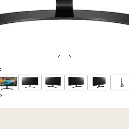
前
次
の
の
前
ス
ス
の
ラ
ラ
ス
イ
イ
ラ
ド
ド
次
イ
の
ド
ス
ラ
イ