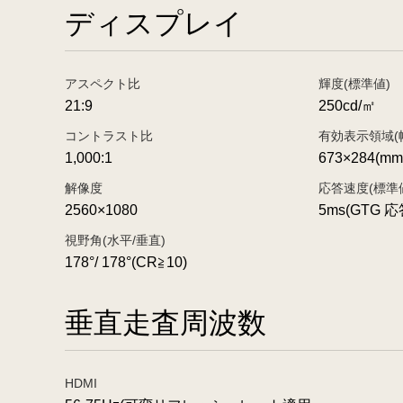
ディスプレイ
アスペクト比
輝度(標準値)
21:9
250cd/㎡
コントラスト比
有効表示領域(
1,000:1
673×284(mm
解像度
応答速度(標準
2560×1080
5ms(GTG 
視野角(水平/垂直)
178°/ 178°(CR≧10)
垂直走査周波数
HDMI