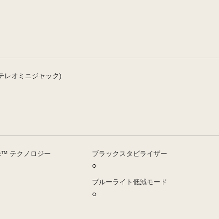
テレオミニジャック)
ync™ テクノロジー
ブラックスタビライザー
○
ブルーライト低減モード
○