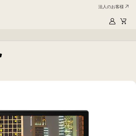
法人のお客様
My
Cart
LG
現