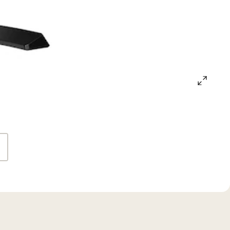
open
gallery
popup