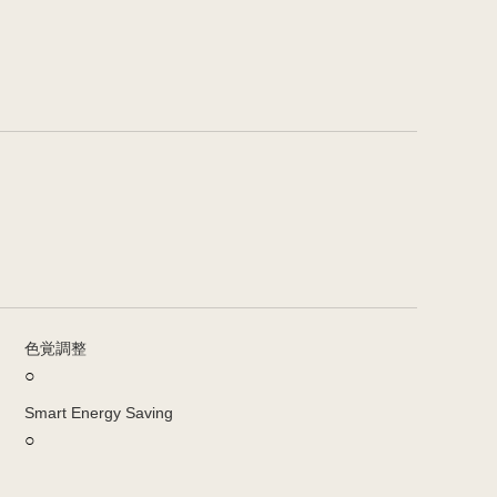
色覚調整
○
Smart Energy Saving
○