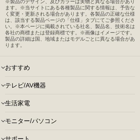
※製品のデザイン、及びカラーは実物と異なる場合があり
ます。※当サイトにある各種製品に関する情報は、予告な
く変更・更新される場合があります。各製品の正確な仕様
は、該当する製品ページの「仕様」タブにてご参照くださ
い。※本ページに掲載されている社名、製品名、技術名は
各社の商標または登録商標です。※画像はイメージです。
製品の詳細は国、地域またはモデルごとに異なる場合があ
ります。
おすすめ
メ
ニ
ュ
テレビ/AV機器
メ
ー
ニ
の
ュ
切
生活家電
メ
ー
り
ニ
の
替
ュ
切
え
モニター/パソコン
メ
ー
り
ニ
の
替
ュ
切
え
サポート