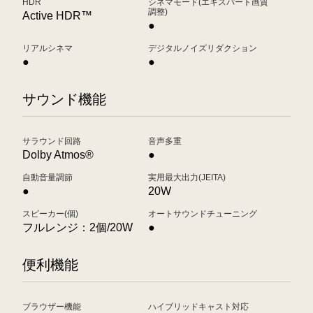
HDR
シネマモード(エキスパート画質
調整)
Active HDR™
●
リアルシネマ
デジタルノイズリダクション
●
●
サウンド機能
サラウンド回路
音声多重
Dolby Atmos®
●
自動音量調節
実用最大出力(JEITA)
●
20W
スピーカー(個)
オートサウンドチューニング
フルレンジ：2個/20W
●
便利機能
ブラウザー機能
ハイブリッドキャスト対応