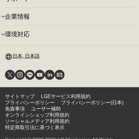
メ
ー
り
ニ
の
替
ュ
切
え
企業情報
メ
ー
り
ニ
の
替
ュ
切
え
環境対応
メ
ー
り
ニ
の
替
ュ
切
え
ー
日本, 日本語
り
の
替
切
え
り
替
え
サイトマップ
LGEサービス利用規約
プライバシーポリシー
プライバシーポリシー(日本)
免責事項
ユーザー補助
オンラインショップ利用規約
ソーシャルメディア利用規約
特定商取引法に基づく表示