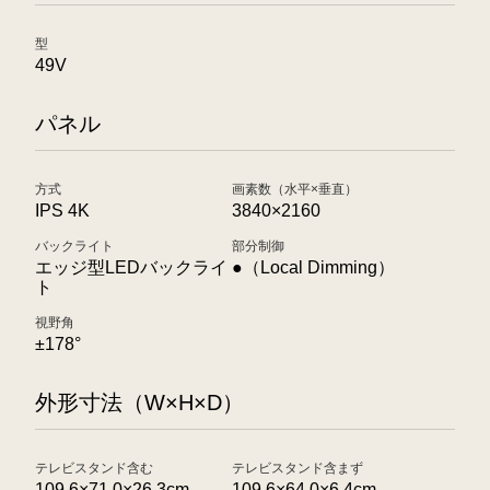
型
49V
パネル
方式
画素数（水平×垂直）
IPS 4K
3840×2160
バックライト
部分制御
エッジ型LEDバックライ
●（Local Dimming）
ト
視野角
±178°
外形寸法（W×H×D）
テレビスタンド含む
テレビスタンド含まず
109.6×71.0×26.3cm
109.6×64.0×6.4cm