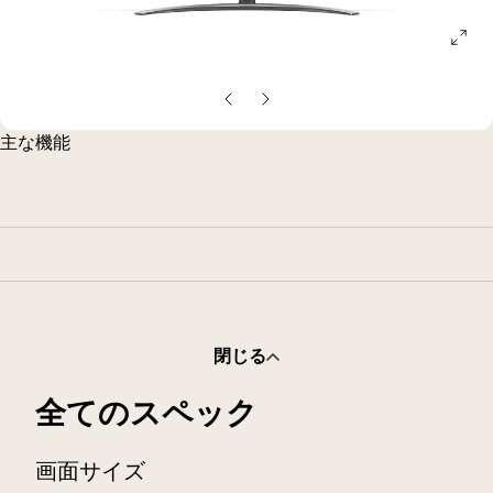
ope
gall
pop
前
次
の
の
主な機能
ス
ス
ラ
ラ
イ
イ
ド
ド
閉じる
全てのスペック
画面サイズ