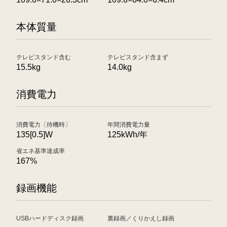
本体質量
テレビスタンド含む
テレビスタンド含まず
15.5kg
14.0kg
消費電力
消費電力〔待機時〕
年間消費電力量
135[0.5]W
125kWh/年
省エネ基準達成率
167%
録画機能
USBハードディスク録画
裏録画／くりかえし録画