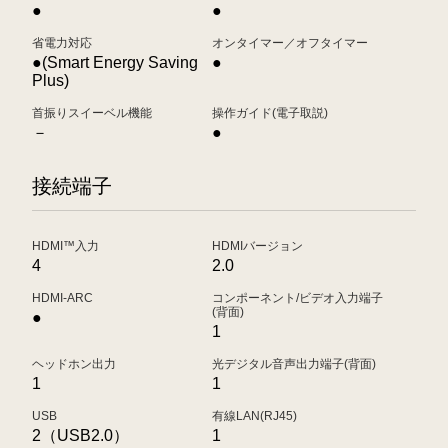
●
●
省電力対応
オンタイマー／オフタイマー
●(Smart Energy Saving
●
Plus)
首振りスイーベル機能
操作ガイド(電子取説)
－
●
接続端子
HDMI™入力
HDMIバージョン
4
2.0
HDMI-ARC
コンポーネント/ビデオ入力端子
(背面)
●
1
ヘッドホン出力
光デジタル音声出力端子(背面)
1
1
USB
有線LAN(RJ45)
2（USB2.0）
1