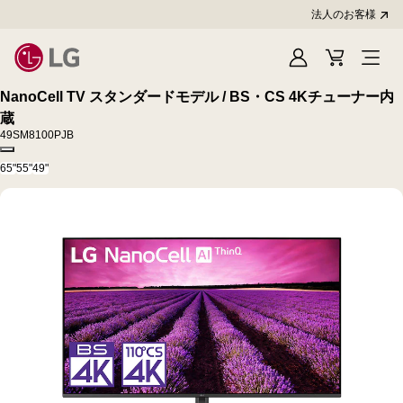
法人のお客様
Sign
Cart
In
NanoCell TV スタンダードモデル / BS・CS 4Kチューナー内
蔵
49SM8100PJB
Copy model name
65"
55"
49"