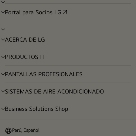
alternar
menú
Portal para Socios LG
alternar
menú
alternar
menú
ACERCA DE LG
alternar
menú
PRODUCTOS IT
alternar
menú
PANTALLAS PROFESIONALES
alternar
menú
SISTEMAS DE AIRE ACONDICIONADO
alternar
menú
Business Solutions Shop
alternar
menú
Perú, Español